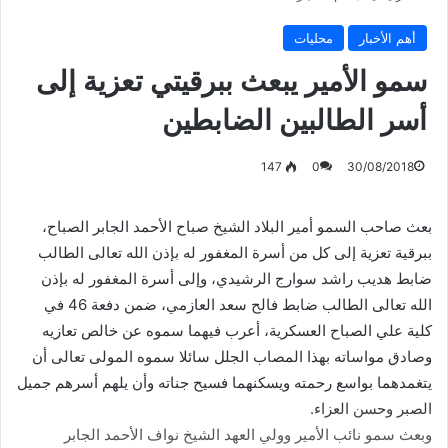
أهم الأخبار
محليات
سمو الأمير يبعث ببرقيتي تعزية إلى
أسر الطالبين الضابطين
147
0
30/08/2018
بعث صاحب السمو أمير البلاد الشيخ صباح الأحمد الجابر الصباح،
ببرقية تعزية إلى كل من أسرة المغفور له بإذن الله تعالى الطالب
ضابط هديب راشد سوارج الرشيدي، وإلى أسرة المغفور له بإذن
الله تعالى الطالب ضابط فالح سعد العازمي، ضمن دفعة 46 في
كلية علي الصباح العسكرية، أعرب فيهما سموه عن خالص تعازيه
وصادق مواساته بهذا المصاب الجلل سائلا سموه المولى تعالى أن
يتغمدهما بواسع رحمته ويسكنهما فسيح جناته وأن يلهم أسرهم جميل
الصبر وحسن العزاء.
وبعث سمو نائب الأمير وولي العهد الشيخ نواف الأحمد الجابر