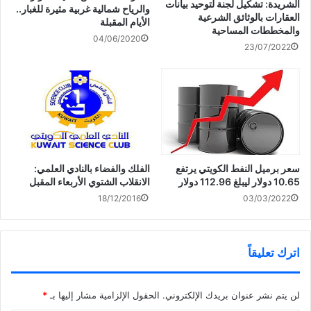
)
ح
ا
ن
الشريدة: تشكيل لجنة لتوحيد بيانات
والرياح شمالية غربية مثيرة للغبار..
ف
ف
ا
العقارات بالوثائق الشرعية
ي
ذ
ف
الأيام المقبلة
ن
ة
ذ
والمخططات المساحية
ا
ج
ة
04/06/2020
ف
د
ج
سمو الأمير يعزي أمير قطر
23/07/2022
ذ
ي
د
بوفاة السفير حمد آل حنزاب
ة
د
ي
ج
ة
د
د
)
ة
ي
)
د
ة
)
سعر برميل النفط الكويتي يرتفع
الفلك والفضاء بالنادي العلمي:
10.65 دولار ليبلغ 112.96 دولار
الانقلاب الشتوي الأربعاء المقبل
18/12/2016
03/03/2022
اترك تعليقاً
لن يتم نشر عنوان بريدك الإلكتروني.
الحقول الإلزامية مشار إليها بـ
*