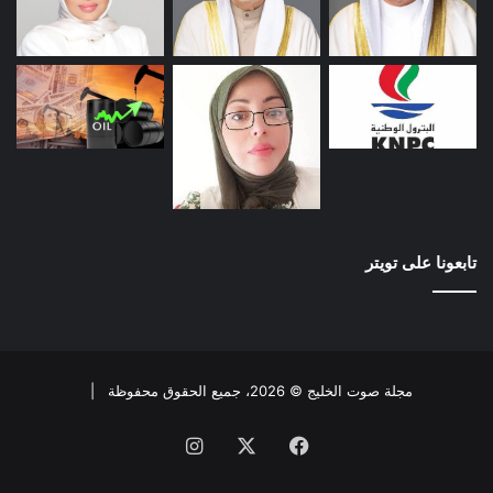
تابعونا على تويتر
مجلة صوت الخليج © 2026، جميع الحقوق محفوظة |
فيسبوك
X
انستقرام