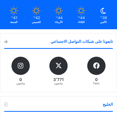
41
42
44
44
38
℃
℃
℃
℃
℃
الأثنين
الثلاثاء
الأربعاء
الخميس
الجمعة
تابعونا على شبكات التواصل الاجتماعي
0
3٬771
0
Fans
متابعون
متابعون
الخليج