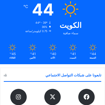
44
℃
الكويت
44º - 39º
36%
0.75 كيلومتر/ساعة
سماء صافية
45
41
40
41
44
℃
℃
℃
℃
℃
الجمعة
السبت
الأحد
الأثنين
الثلاثاء
تابعونا على شبكات التواصل الاجتماعي