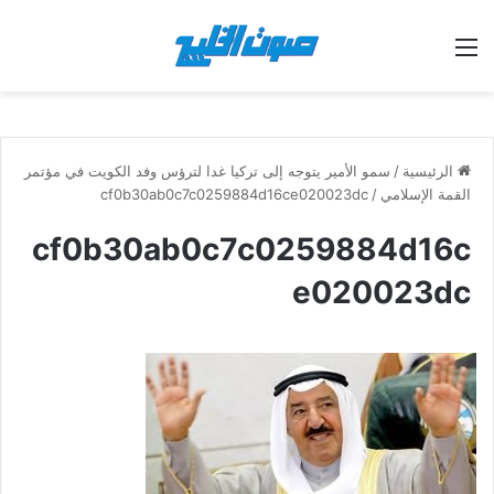
القائمة
الرئيسية
/
سمو الأمير يتوجه إلى تركيا غدا لترؤس وفد الكويت في مؤتمر
القمة الإسلامي
/
cf0b30ab0c7c0259884d16ce020023dc
cf0b30ab0c7c0259884d16c
e020023dc