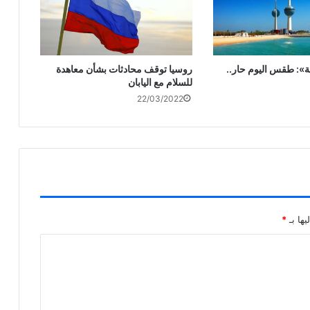
ة»: طقس اليوم حار..
روسيا توقف محادثات بشأن معاهدة
للسلام مع اليابان
22/03/2022
يها بـ
*