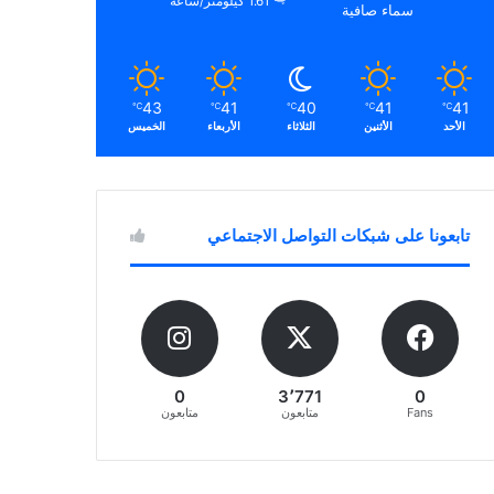
1.61 كيلومتر/ساعة
سماء صافية
43
41
40
41
41
℃
℃
℃
℃
℃
الأحد
الأثنين
الثلاثاء
الأربعاء
الخميس
تابعونا على شبكات التواصل الاجتماعي
0
3٬771
0
Fans
متابعون
متابعون