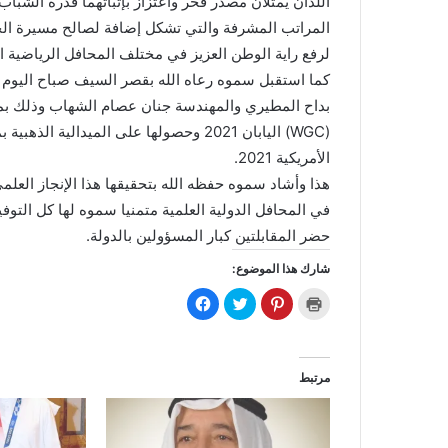
اللذان يمثلان مصدر فخر واعتزاز بإثباتهما قدرة الشب
المراتب المشرفة والتي تشكل إضافة لصالح مسيرة الحرك
لرفع راية الوطن العزيز في مختلف المحافل الرياضية الإ
كما استقبل سموه رعاه الله بقصر السيف صباح اليوم وز
بداح المطيري والمهندسة جنان عصام الشهاب وذلك بمنا
(WGC) اليابان 2021 وحصولها على الميدالي
الأمريكية 2021.
هذا وأشاد سموه حفظه الله بتحقيقها هذا الإنجاز العلم
في المحافل الدولية العلمية متمنيا سموه لها كل التوفي
حضر المقابلتين كبار المسؤولين بالدولة.
شارك هذا الموضوع:
ا
ا
ا
ا
ض
ض
ض
ن
غ
غ
غ
ق
ط
ط
ط
ر
ل
ل
ل
ل
ل
ل
ل
ل
ط
م
م
م
مرتبط
ب
ش
ش
ش
ا
ا
ا
ا
ع
ر
ر
ر
ة
ك
ك
ك
(
ة
ة
ة
ف
ع
ع
ع