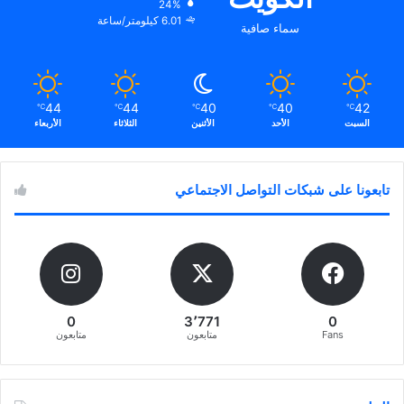
24%
6.01 كيلومتر/ساعة
سماء صافية
44
44
40
40
42
℃
℃
℃
℃
℃
السبت
الأحد
الأثنين
الثلاثاء
الأربعاء
تابعونا على شبكات التواصل الاجتماعي
0
3٬771
0
Fans
متابعون
متابعون