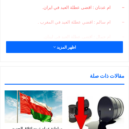
– ام عدنان : اقضى عطلة العيد في ايران.
– ام سالم : اقضي عطلة العيد في المغرب .
– ام جمال : اقضى عطلة العيد في لبنان.
اظهر المزيد
تحقيق : رباب عبيد
اقتربت ليالى عيد الفطر المبارك وبدأت رحلة البحث عن الوجهات
السياحية للسفر في ايام عطلة عيد الفطر منذ شهر او اكثر , وذلك
مقالات ذات صلة
لاسباب عدة ومنها البحث عن وجهة سياحية تتمتع بجو بارد ومنعش
واماكن ساحرة كنوع من التغيير قبل اقتراب الرجوع الى الحياة
الدراسية والعملية , ويقوم العديد من الاسر بالسفر تزامنا عطلة
العيد ومع ارتفاع درجات الحرارة في الكويت والتى بلغت 56% في
وقت الذروة , وبلغت الحجوزات وفق معدلات الحجز على مواقع
الانترنيت لشركات السياحة في انحاء الكويت 85% , خصوصا ان وقت
العيد يأتي في فصل الصيف .
سلطنة عمان تمدد إغلاق الحدود