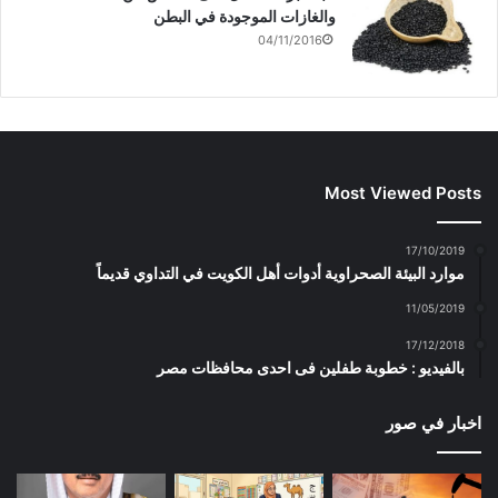
و«الجواز الإلكتروني» خلال
ة
د
ي
والغازات الموجودة في البطن
ج
ة
د
عطلة الأعياد الوطنية
د
)
ة
04/11/2016
ي
)
د
ة
)
Most Viewed Posts
17/10/2019
موارد البيئة الصحراوية أدوات أهل الكويت في التداوي قديماً
11/05/2019
17/12/2018
بالفيديو : خطوبة طفلين فى احدى محافظات مصر
اخبار في صور