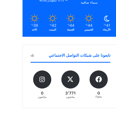
3.73 كيلومتر/ساعة
سماء صافية
39
42
44
44
41
℃
℃
℃
℃
℃
الأربعاء
الخميس
الجمعة
السبت
الأحد
تابعونا على شبكات التواصل الاجتماعي
0
3٬771
0
Fans
متابعون
متابعون