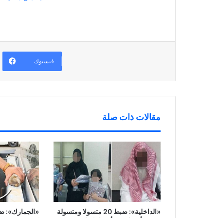
ي
(
ف
ح
د
ف
ي
ف
ة
ت
ن
ي
)
ح
ا
ن
ف
ف
ا
ي
ذ
ف
ن
ة
ذ
ا
ج
ة
ف
د
ج
ذ
ي
د
فيسبوك
ة
د
ي
ج
ة
د
د
)
ة
ي
)
د
ة
)
مقالات ذات صلة
«الداخلية»: ضبط 20 متسولا ومتسولة
«الجمارك»: ض