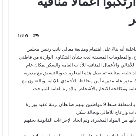
تاة ارتكبوا أعمالاً منافية
ر
186
0
لداخلية أنه بناءً على اهتمام ومتابعة معالي نائب رئيس مجلس
باح، والمعلومات المسبقة لديه بشأن الشكاوى الواردة من قاطني
للأهالي والأعمال المنافية للآداب العامة والسكر بمكان عام
لداخلية، بمتابعة تفاصيل هذه المعلومات وبالتنسيق مع مديرية
 مدير عام مديرية أمن محافظة الأحمدي بالإنابة، وبالتعاون مع
امة ومكافحة الاتجار بالأشخاص بالإدارة العامة للمباحث
تم فجر اليوم السبت 30/4/2016 في إحدى الشاليهات بالمنطقة ضبط 9 مواطنين بينهم ضابطان برتبة عقيد بوزارة
ها من المواد المخدرة، وتم اتخاذ الإجراءات القانونية بحقهم
 بالوزارة أن القانون يطبق على الجميع بمسطرة واحدة ولا تسمح