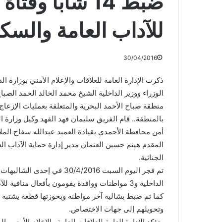
ضبط 14 شاباً وف
للآداب العامة والسك
30/04/2016
ذكرت الإدارة العامة للعلاقات والإعلام الأمني بوزارة ا
الوزراء ووزير الداخلية الشيخ محمد الخالد الحمد الص
منطقة صباح الأحمد البحرية والمتعلقة بعمليات الإزعاج 
بالمنطقة.. قام الفريق سليمان فهد الفهد وكيل وزارة ا
أمن محافظة الأحمدي بقيادة العميد عبدالله سفاح الملا،
المقدم هيثم حسين العثمان مدير إدارة حماية الآداب الع
الجنائية.
الداخلية و3 مواطنات ووافدة يقومون بأفعال منافية للآداب وإزعاج للأهالي وبحالة سكر.
كما تم ضبط بشاليه آخر مواطنة وبحوزتها قطعة يشتبه بأن
وتحويلهم إلى جهات الاختصاص.
وتؤكد الإدارة العامة للعلاقات العامة والإعلام الأمني