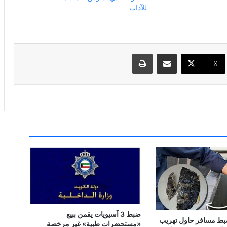
للآداب
مشاركة عبر البريد
طباعة
X
ضبط 3 آسيويات يقمن ببيع
بط مسافر حاول تهريب
«مستحضرات طبية» غير مرخصة