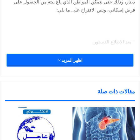
دينار، وذلك حتى يتمكن المواطن الذي باع بيته من الحصول على
قرض إسكاني، ونص الاقتراح على ما يلي:
– بعد الاطلاع الدستور،
اظهر المزيد
– وعلى القانون رقم (30) لسنة 1965 بإنشاء بنك الائتمان الكويتي
والقوانين المعدلة له،
مقالات ذات صلة
– وعلى القانون رقم (47) لسنة 1993 في شأن الرعاية السكنية
والقوانين المعدلة له،