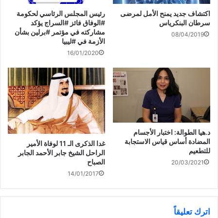
اكتشاف جديد يمنح الأمل لمرضى
رئيس المجلس الرئاسي لحكومة
وافق مجلس الأمة على القانون الاَتي نصه، وقد صدقنا عليه
سرطان البنكرياس
#الوفاق فائز #السراج يؤكد
مشاركته في مؤتمر #برلين بشأن
وأصدرناه:
08/04/2019
الأزمة في #ليبيا
16/01/2020
(المادة الأولى): يُستبدل بنص المادة (30) من القانون رقم (47)
لسنة 1993م المشار إليه النص الاَتي:
د.هيا الطوالة: اختبار الأجسام
المضادة أساس قياس الاستجابة
غدا الذكرى الـ 11 لوفاة الأمير
” إذا كان رب الأسرة مالكاً لعقار تم استملاكه وتثمينه أو بيعه بمبلغ
للتطعيم
الراحل الشيخ جابر الأحمد الجابر
يقل عن خمسمئة ألف دينار كويتي ” 500000 د.ك ” منح القرض
الصباح
20/03/2021
المنصوص عليه فى المادة (28) من هذا القانون بشرط ألا يزيد مبلغ
14/01/2017
القرض ومقدار الاستملاك والتثمين أو البيع على خمسمئة وسبعين
ألف دينار كويتي ” 570000 د.ك ” وفى تطبيق هذا الحكم يعتبر العقار
مملوكاً لرب الأسرة إذا كان قد اَل عن طريقه بأي وسيلة كانت
اترك تعليقاً