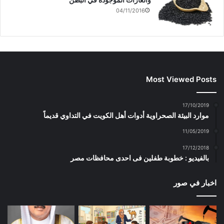
ا
ج
ة
ف
د
ج
04/11/2016
ذ
ي
د
نواب: تخفيض ساعتين من
ة
د
ي
ج
ة
د
الدوام اليومي لمن يرعى مسناً
د
)
ة
ي
)
د
ة
)
Most Viewed Posts
17/10/2019
موارد البيئة الصحراوية أدوات أهل الكويت في التداوي قديماً
11/05/2019
17/12/2018
بالفيديو : خطوبة طفلين فى احدى محافظات مصر
اخبار في صور