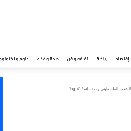
إقتصاد
رياضة
ثقافة و فن
صحة و غذاء
علوم و تكنولوج
ق الشعب الفلسطيني ومقدساته
/
flag_41