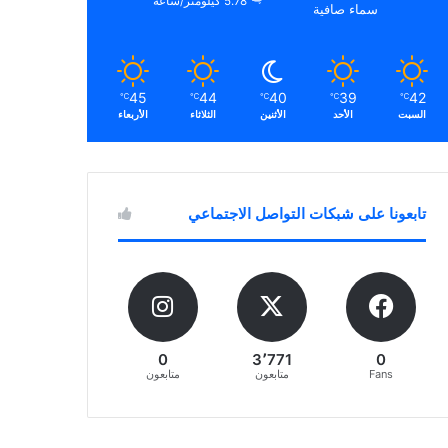
5.78 كيلومتر/ساعة
سماء صافية
45
44
40
39
42
℃
℃
℃
℃
℃
السبت
الأحد
الأثنين
الثلاثاء
الأربعاء
تابعونا على شبكات التواصل الاجتماعي
0
3٬771
0
Fans
متابعون
متابعون