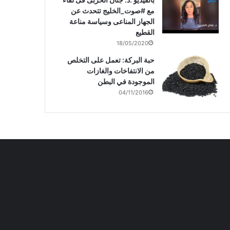
مع #صوت_الخليج تتحدث عن
الجهاز المناعى وسياسة مناعة
القطيع
18/05/2020
حبة البركة: تعمل على التخلص
من الانتفاخات والغازات
الموجودة في البطن
04/11/2016