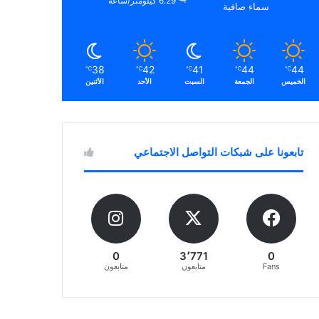
6.29 كيلومتر/ساعة
سماء صافية
38
42
41
44
44
℃
℃
℃
℃
℃
الخميس
الجمعة
السبت
الأحد
الأثنين
تابعونا على شبكات التواصل الاجتماعي
0
3٬771
0
Fans
متابعون
متابعون