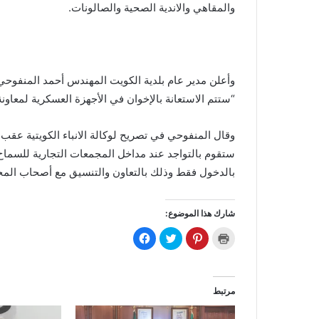
والمقاهي والاندية الصحية والصالونات.
وأعلن مدير عام بلدية الكويت المهندس أحمد المنفوحي 
“ستتم الاستعانة بالإخوان في الأجهزة العسكرية لمعاون
وقال المنفوحي في تصريح لوكالة الانباء الكويتية عقب ا
ستقوم بالتواجد عند مداخل المجمعات التجارية للسماح 
بالدخول فقط وذلك بالتعاون والتنسيق مع أصحاب المجم
شارك هذا الموضوع:
ا
ا
ا
ا
ض
ض
ض
ن
غ
غ
غ
ق
ط
ط
ط
ر
ل
ل
ل
ل
ل
ل
ل
ل
ط
م
م
م
مرتبط
ب
ش
ش
ش
ا
ا
ا
ا
ع
ر
ر
ر