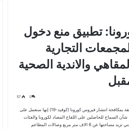
ونا: تطبيق منع دخول
مجمعات التجارية
قاهي والاندية الصحية
مقبل
57
0
قالت اللجنة الرئيسية لمراقبة تنفيذ الاشتراطات المتعلقة بمكافحة انتشار فيروس كورونا (كوفيد-19) إنها ستعمل على
 شأن السماح للحاصلين على اللقاح المضاد لكورونا والفئات
المعفاة من تلقي اللقاح بالدخول للمجمعات التجارية التي تزيد مساحتها عن 6 الاف متر مربع وصالات المطاعم