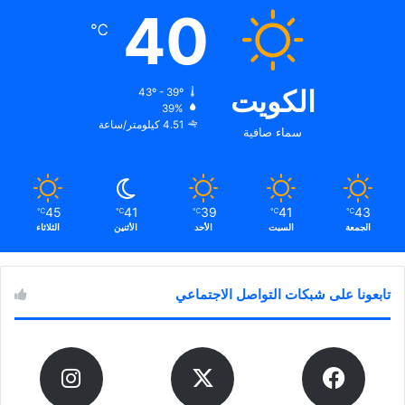
40
℃
الكويت
43º - 39º
39%
4.51 كيلومتر/ساعة
سماء صافية
45
41
39
41
43
℃
℃
℃
℃
℃
الجمعة
السبت
الأحد
الأثنين
الثلاثاء
تابعونا على شبكات التواصل الاجتماعي