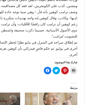
ومشين، كذب على الكونجرس، لقد فقد كل مصداقيته، ومن
وصف ترامب كوهين بأنه فأر – وهي سبة توجه عادة للو
لديها- وكاذب، وقال كوهين إنه واجه تهديدات متكررة با
ذوي الأصول الأسبانية، حسبما ذكرت صحيفة واشنطن بوس
للتصويت لترامب”.
أخرى في يوليو. ثم حكم قاضٍ فيدرالي بأن كوهين تعرض 
أخرى.
شارك هذا الموضوع:
ا
ا
ا
ا
ض
ض
ض
ن
غ
غ
غ
ق
ط
ط
ط
ر
ل
ل
ل
ل
ل
ل
ل
ل
ط
م
م
م
مرتبط
ب
ش
ش
ش
ا
ا
ا
ا
ع
ر
ر
ر
ة
ك
ك
ك
(
ة
ة
ة
ف
ع
ع
ع