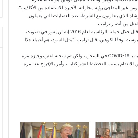
 غير المفاجئ رؤية محاولته الأخيرة للاستفادة من الأكاذيب”.
شاة الذي يتعاونون مع الشرطة ضد العصابات التي يعملون
لقتل من أنصار ترامب.
زعم كوهين أن ترامب كان رافضًا للأقليات، وأن ترامب قال خلال حملته الرئاسية لعام 2016 إنه لن يفوز في تصويت
ت. وفقًا لكوهين، قال ترامب: “مثل السود، هم أغبياء جدًا
تم إطلاق سراحه في المنزل في مايو نظرًا لخطر الإصابة بـ COVID-19 في السجن ، ولكن تم سجنه لفترة وجيزة مرة
للانتقام بسبب التخطيط لنشر كتابه ، وأمر بالإفراج عنه مرة