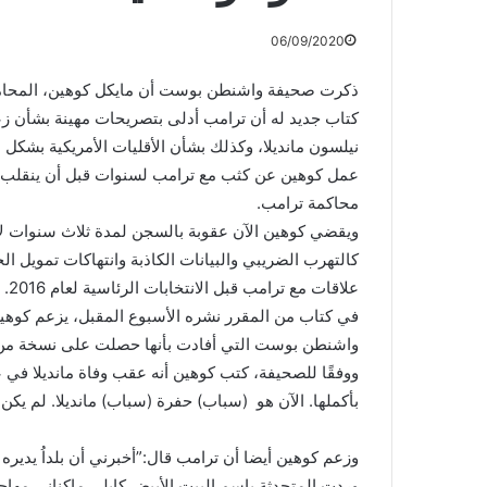
06/09/2020
ذكرت صحيفة واشنطن بوست أن مايكل كوهين، المحامي
كتاب جديد له أن ترامب أدلى بتصريحات مهينة بشأن زع
نيلسون مانديلا، وكذلك بشأن الأقليات الأمريكية بشكل 
عمل كوهين عن كثب مع ترامب لسنوات قبل أن ينقلب ض
محاكمة ترامب.
ويقضي كوهين الآن عقوبة بالسجن لمدة ثلاث سنوات لإد
كالتهرب الضريبي والبيانات الكاذبة وانتهاكات تمويل ا
علاقات مع ترامب قبل الانتخابات الرئاسية لعام 2016.
في كتاب من المقرر نشره الأسبوع المقبل، يزعم كوهين 
واشنطن بوست التي أفادت بأنها حصلت على نسخة من 
بأكملها. الآن هو (سباب) حفرة (سباب) مانديلا. لم يكن ق
وزعم كوهين أيضا أن ترامب قال:”أخبرني أن بلداُ يدي
وردت المتحدثة باسم البيت الأبيض كايلي ماكناني مه