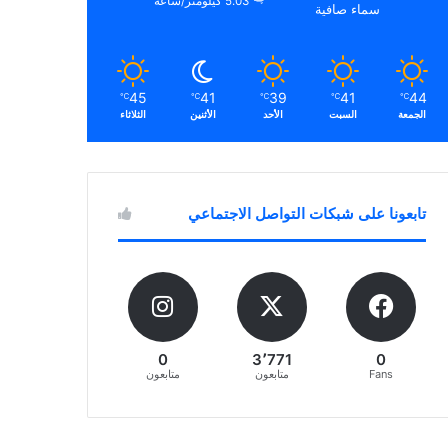
5.03 كيلومتر/ساعة
سماء صافية
45
41
39
41
44
℃
℃
℃
℃
℃
الجمعة
السبت
الأحد
الأثنين
الثلاثاء
تابعونا على شبكات التواصل الاجتماعي
0
3٬771
0
Fans
متابعون
متابعون