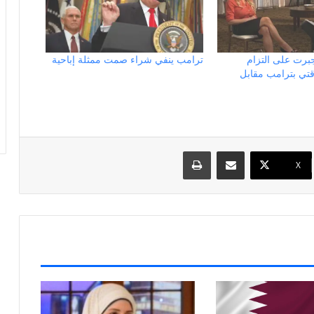
ُجبرت على التزام
ترامب ينفي شراء صمت ممثلة إباحية
تي بترامب مقابل
مشاركة عبر البريد
طباعة
X