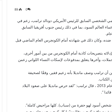
89
0
 الشخصي السابق للرئيس الأمريكي دونالد ترامب، زعم في
ماء العالم السود، بما في ذلك رئيس جنوب أفريقيا السابق
عام.
ده، وكان ذلك في شهادته أمام الكونجرس العام الماضي قبل
لائه بتصريحات كاذبة أمام الكونجرس من بين أمور أخرى،
لحملات، وآخرها يتعلق بمدفوعات لإسكات النساء اللواتي زعمن
أن ترامب وصف مانديلا بأنه زعيم فقير، وفقًا لصحيفة
الكتاب.
ووفقًا للصحيفة، كتب كوهين أنه عقب وفاة مانديلا في عام 2013 ، قال ترامب: “لقد حرص مانديلا على صعود البلاد
ائدا “.
ره شخص أسود لهو حفرة من (سباب). كلها مراحيض كاملة”.
اجمة مصداقية كوهين وقالت:”مايكل كوهين هو محام مجرم