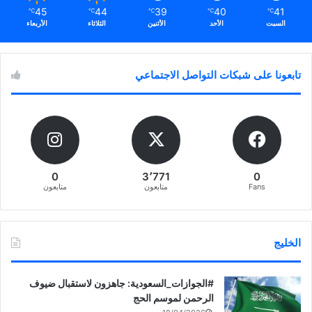
45
44
39
40
41
℃
℃
℃
℃
℃
السبت
الأحد
الأثنين
الثلاثاء
الأربعاء
تابعونا على شبكات التواصل الاجتماعي
0
3٬771
0
Fans
متابعون
متابعون
الخليج
‏‎#الجوازات_السعودية: جاهزون لاستقبال ضيوف
الرحمن لموسم الحج