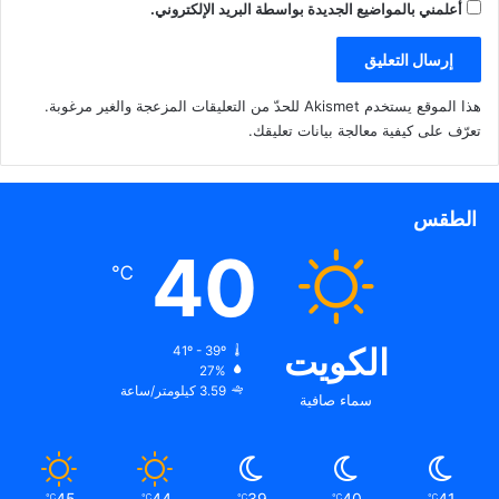
أعلمني بالمواضيع الجديدة بواسطة البريد الإلكتروني.
هذا الموقع يستخدم Akismet للحدّ من التعليقات المزعجة والغير مرغوبة.
تعرّف على كيفية معالجة بيانات تعليقك
.
الطقس
40
℃
الكويت
41º - 39º
27%
3.59 كيلومتر/ساعة
سماء صافية
45
44
39
40
41
℃
℃
℃
℃
℃