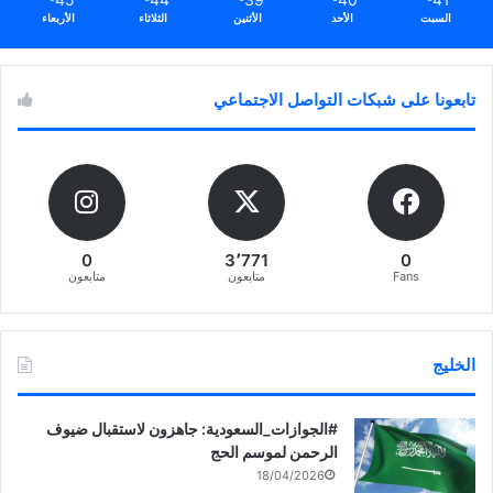
السبت
الأحد
الأثنين
الثلاثاء
الأربعاء
تابعونا على شبكات التواصل الاجتماعي
0
3٬771
0
Fans
متابعون
متابعون
الخليج
‏‎#الجوازات_السعودية: جاهزون لاستقبال ضيوف
الرحمن لموسم الحج
18/04/2026