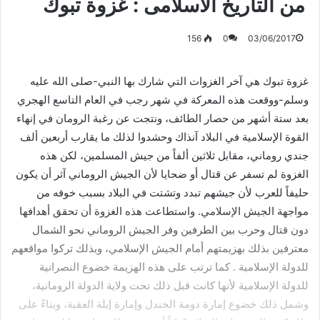
من التاريخ الاسلامى : غزوة تبوك
156
0
03/06/2017
غزوة تبوك هي آخر الغزوات التي شارك بها النبي-صلى الله عليه
وسلم-ووقعت هذه المعركة في شهر رجب في العام التاسع الهجري
بعد ستة أشهر من حصار الطائف، ونتجت عن رغبة الرومان في إنهاء
القوة الإسلامية في البلاد آنذاك وحشدوا لذلك ما يقارب أربعين ألف
جندي روماني، مقابل ثلاثين ألفاً من جيش المسلمين، لكن هذه
الغزوة لم تسفر عن قتال أو ضحايا لأن الجيش الروماني آثر أن يكون
حليفاً للعرب لأن جيشهم تبدد وتشتت في البلاد بسبب خوفه من
مواجهة الجيش الإسلامي. واستطاعت هذه الغزوة أن تحقق أهدافها
دون قتال وحرب بين الطرفين وفر الجيش الروماني نحو الشمال
معترفين بذلك بهزيمتهم أمام الجيش الإسلامي، وبذلك تركوا مواقعهم
للدولة الإسلامية . كما ترتب على هذه الهزيمة خضوع النصرانية
للدولة الإسلامية لأنها كانت قبل ذلك تحت ولاية الدولة الرومانية،
وشمل ذلك خضوع إمارة دومة الجندل وإمارة إيلة العقبة، وبناءً على