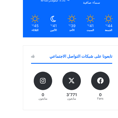
5.32 كيلومتر/ساعة
سماء صافية
45
41
39
41
44
℃
℃
℃
℃
℃
الجمعة
السبت
الأحد
الأثنين
الثلاثاء
تابعونا على شبكات التواصل الاجتماعي
0
3٬771
0
Fans
متابعون
متابعون