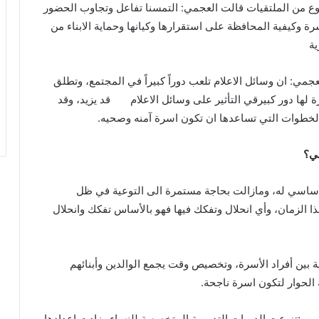
نوع من الملتقيات قالت العجمي: التمسنا تفاعل وتجاوب الحضور
ة وكيفية المحافظة على استقرارها وكيانها وحماية الابناء من
ية
عجمي: ان وسائل الاعلام تلعب دوراً كبيراً في المجتمع، وتطلق
ة لها دور كبيرقي التأثير على وسائل الاعلام قد يزيد، وقد
والخطوات التي تساعدها ان تكون اسرة آمنه وصحيه.
عي؟
أساسي له، ومازالت بحاجة مستمرة الى التوعية في ظل
 الزمان، وأي انحلال وتفكك فيها فهو بالأساس تفكك وانحلال
ين أفراد الأسرة، وتخصيص وقت يجمع الوالدين وأبنائهم
 الحوار لتكون اسرة ناجحة.
ي :تنوعت الدورات التدريبية المتخصصة للنساء وزادت اعدادها