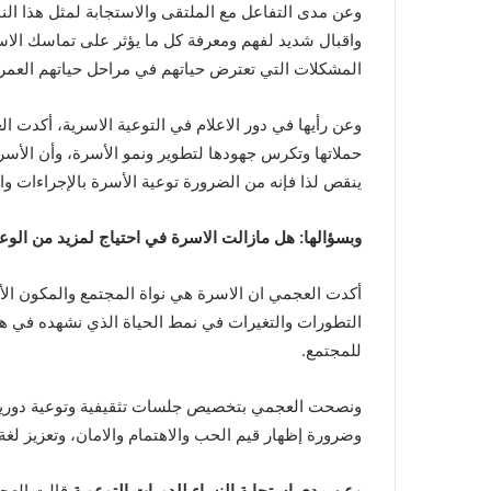
وعن مدى التفاعل مع الملتقى والاستجابة لمثل هذا ال
واقبال شديد لفهم ومعرفة كل ما يؤثر على تماسك الاسر
المشكلات التي تعترض حياتهم في مراحل حياتهم العمر
وعن رأيها في دور الاعلام في التوعية الاسرية، أكدت ال
حملاتها وتكرس جهودها لتطوير ونمو الأسرة، وأن الأسر
ينقص لذا فإنه من الضرورة توعية الأسرة بالإجراءات 
وبسؤالها: هل مازالت الاسرة في احتياج لمزيد من الو
أكدت العجمي ان الاسرة هي نواة المجتمع والمكون ال
التطورات والتغيرات في نمط الحياة الذي نشهده في هذا
للمجتمع.
ونصحت العجمي بتخصيص جلسات تثقيفية وتوعية دورية ب
وضرورة إظهار قيم الحب والاهتمام والامان، وتعزيز لغة
وعن مدي استجابة النساء للدورات التوعوية
قالت العجم