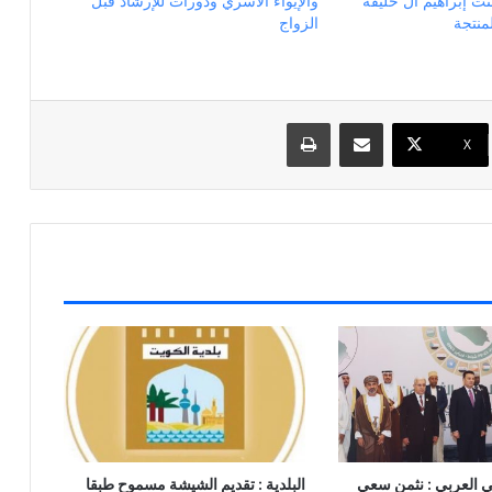
نت إبراهيم آل خليفة
والإيواء الأسري ودورات للإرشاد قبل
منتجة
الزواج
مشاركة عبر البريد
طباعة
X
اني العربي : نثمن سعي
البلدية : تقديم الشيشة مسموح طبقا