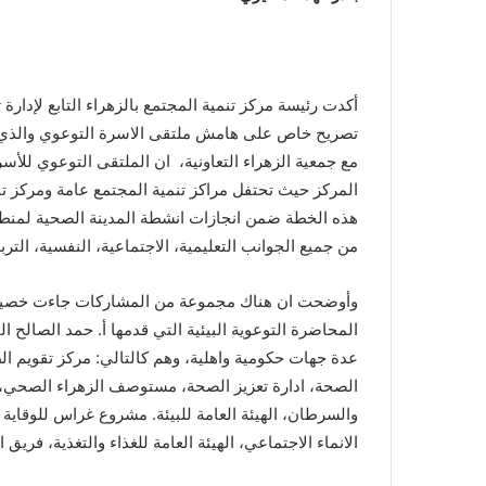
أكدت رئيسة مركز تنمية المجتمع بالزهراء التابع لإدارة
تصريح خاص على هامش ملتقى الاسرة التوعوي والذي أقي
مع جمعية الزهراء التعاونية، ان الملتقى التوعوي لل
المركز حيث تحتفل مراكز تنمية المجتمع عامة ومركز تن
هذه الخطة ضمن انجازات انشطة المدينة الصحية لمنطقة 
من جميع الجوانب التعليمية، الاجتماعية، النفسية، التربوي
وأوضحت ان هناك مجموعة من المشاركات جاءت خصيصا ل
المحاضرة التوعوية البيئية التي قدمها أ. حمد الصال
عدة جهات حكومية واهلية، وهم كالتالي: مركز تقويم ا
الصحة، ادارة تعزيز الصحة، مستوصف الزهراء الصحي، ا
والسرطان، الهيئة العامة للبيئة. مشروع غراس للوقاي
الانماء الاجتماعي، الهيئة العامة للغذاء والتغذية، فريق 