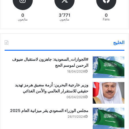
0
3٬771
0
Fans
متابعون
متابعون
الخليج
‏‎#الجوازات_السعودية: جاهزون لاستقبال ضيوف
الرحمن لموسم الحج
18/04/2026
وزير خارجية البحرين: أزمة مضيق هرمز تهديد
حقيقي للاستقرار العالمي والأمن الغذائي
06/04/2026
مجلس الوزراء السعودي يقر ميزانية العام 2025
26/11/2024