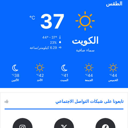
الطقس
37
℃
الكويت
44º - 37º
23%
6.29 كيلومتر/ساعة
سماء صافية
38
42
41
44
44
℃
℃
℃
℃
℃
الخميس
الجمعة
السبت
الأحد
الأثنين
تابعونا على شبكات التواصل الاجتماعي