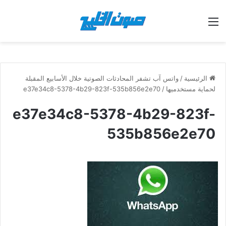
القائمة
الرئيسية
/
واتس آب تشفر المحادثات الصوتية خلال الأسابيع المقبلة
لحماية مستخدميها
/
e37e34c8-5378-4b29-823f-535b856e2e70
e37e34c8-5378-4b29-823f-
535b856e2e70