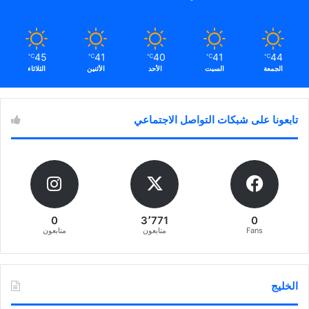
45
41
40
41
44
℃
℃
℃
℃
℃
الجمعة
السبت
الأحد
الأثنين
الثلاثاء
تابعونا على شبكات التواصل الاجتماعي
0
3٬771
0
Fans
متابعون
متابعون
الخليج