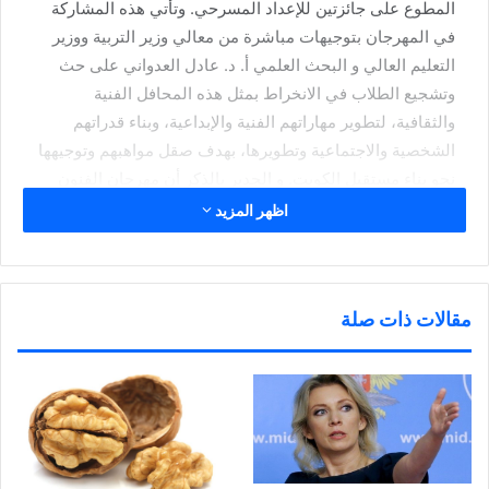
المطوع على جائزتين للإعداد المسرحي. وتأتي هذه المشاركة
في المهرجان بتوجيهات مباشرة من معالي وزير التربية ووزير
التعليم العالي و البحث العلمي أ. د. عادل العدواني على حث
وتشجيع الطلاب في الانخراط بمثل هذه المحافل الفنية
والثقافية، لتطوير مهاراتهم الفنية والإبداعية، وبناء قدراتهم
الشخصية والاجتماعية وتطويرها، بهدف صقل مواهبهم وتوجيهها
نحو بناء مستقبل الكويت. و الجدير بالذكر أن مهرجان الفنون
الخليجي لطلبة التعليم العام يجسد أهمية الفنون والأنشطة في
اظهر المزيد
التنشئة التربوية والاجتماعية، ودورها في تنمية شخصية الطلبة،
وإبراز القيم الإنسانية النبيلة لديهم، مؤكدة حرصها على تكريس
كافة الإمكانات والجهود لاستثمار المواهب الطلابية من أجل بناء
مقالات ذات صلة
مستقبل مزدهر ومستدام.
شارك هذا الموضوع:
ا
ا
ا
ا
ض
ض
ض
ن
غ
غ
غ
ق
ط
ط
ط
ر
ل
ل
ل
ل
ل
ل
ل
ل
ط
م
م
م
مرتبط
ب
ش
ش
ش