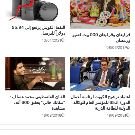
واكد ان الشباب محل اهتمام مباشر من قبل سمو أمير البلاد الشيخ
صباح الأحمد الجابر الصباح من خلال اطلاق الوثيقة الوطنية للشباب
النفط الكويتي يرتفع إلى 55.94
ورؤية سموه الثاقبة في دعم هذه الفئة لافتا الى انهم يقطفون اليوم
دولاراً للبرميل
قرقيعان وقرقيعان 000 بيت قصير
ثمار تلك الجهود.
ورمضان
13/01/2021
08/06/2017
ولفت الى ان التوجه لدعم الكويت لتكون مركزا ماليا واقتصاديا
ضمن الاستراتيجية 2035 سيتحقق من خلال الشباب وايمان الدولة
بدورهم في البناء التنموي الحقيقي واشراكهم في المشاريع التنموية.
وشدد الشيخ سلمان الحمود على أهمية العمل التطوعي واشراك
الشباب في تحمل المسؤولية وتدريبهم على تحملها وبث روح العطاء
الفنان الفلسطيني محمد عساف :
اعتماد ترشيح الكويت لرئاسة أعمال
والإخلاص ليكونوا مساهمين حقيقيين في بناء الكويت واحداث النهضة
“مكانك خالي” يحقق 600 ألف
الدورة الـ65 للمؤتمر العام للوكالة
الشاملة.
مشاهدة
الدولية للطاقة الذرية
18/09/2018
19/09/2021
وثمن الدور الذي تقوم به شركة (اوريدو) في دعم النشاط المجتمعي
ودعم المشاريع التنموية في دولة الكويت معربا عن الامل في أن