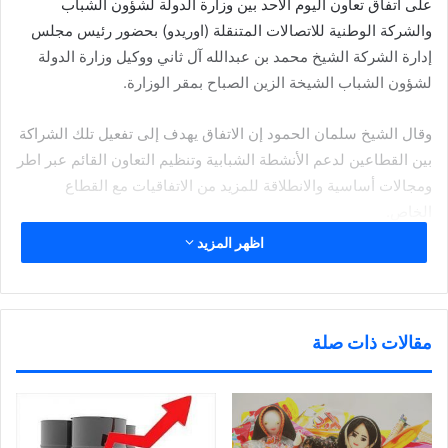
على اتفاق تعاون اليوم الأحد بين وزارة الدولة لشؤون الشباب
والشركة الوطنية للاتصالات المتنقلة (اوريدو) بحضور رئيس مجلس
إدارة الشركة الشيخ محمد بن عبدالله آل ثاني ووكيل وزارة الدولة
لشؤون الشباب الشيخة الزين الصباح بمقر الوزارة.
وقال الشيخ سلمان الحمود إن الاتفاق يهدف إلى تفعيل تلك الشراكة
بين القطاعين لدعم الأنشطة الشبابية وتنظيم التعاون القائم عبر اطر
ومجالات أساسية والانطلاقة للمزيد من الاتفاقيات مع القطاع
الخاص.
اظهر المزيد
وأضاف أن القطاع الخاص سيكون له دور فاعل وأساسي في التنمية
الاقتصادية من خلال رؤية الكويت المستقبلية في مجال تطوير
الخدمات وهو ما يستوجب اشراك القطاع في المسؤولية المجتمعية.
مقالات ذات صلة
وأوضح أن توقيع الاتفاق يأتي في سياق الاستراتيجية التي تسير عليها
وزارة (الشباب) بدعم وتوجيه من القيادة الكريمة ومن سمو الشيخ
جابر مبارك الحمد الصباح رئيس مجلس الوزراء والحكومة في تفعيل
وتطوير وتنمية العمل الشبابي.