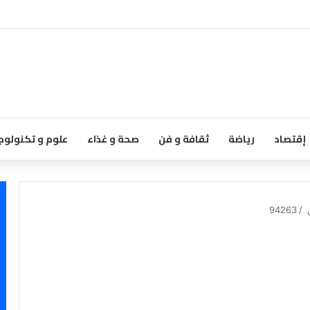
إقتصاد
رياضة
ثقافة و فن
صحة و غذاء
علوم و تكنولوج
س
/
94263