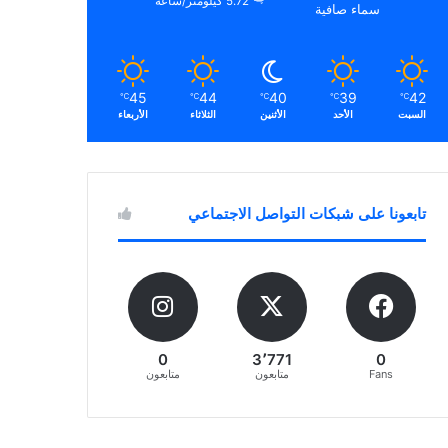
5.72 كيلومتر/ساعة
سماء صافية
45
44
40
39
42
℃
℃
℃
℃
℃
السبت
الأحد
الأثنين
الثلاثاء
الأربعاء
تابعونا على شبكات التواصل الاجتماعي
0
3٬771
0
Fans
متابعون
متابعون