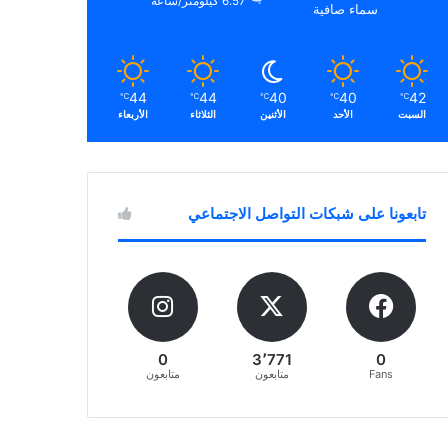
6.57 كيلومتر/ساعة
سماء صافية
44
44
40
40
42
℃
℃
℃
℃
℃
السبت
الأحد
الأثنين
الثلاثاء
الأربعاء
تابعونا على شبكات التواصل الاجتماعي
0
3٬771
0
Fans
متابعون
متابعون