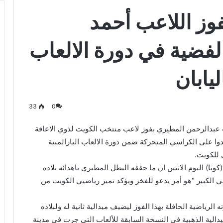
وز اللاعب أحمد
الفضية في دورة الالعاب
ليابان
33
0
اب عبدالرحمن المطيري بفوز لاعب منتخب الكويت لذوي الاعاقة
ي بالميدالية الفضية في سباق 100 متر عدوا على الكراسي المتحركة ضمن دورة الالعاب البارالمبية
كونا) اليوم الاثنين ان ما حققه البطل المطيري باهدائه بلاده
مي الكبير “هو أمر يدعو للفخر ويؤكد تميز رياضيي الكويت من
رياضية الحافلة بهذا الفوز ليضيف ميدالية ثانية له ولبلاده
لميدالية الذهبية في النسخة السابقة للألعاب التي جرت في مدينة