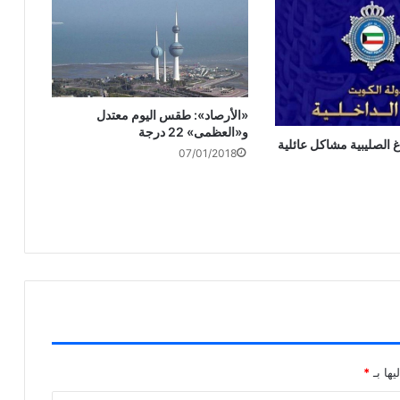
«الأرصاد»: طقس اليوم معتدل
و«العظمى» 22 درجة
غ الصليبية مشاكل عائلية
07/01/2018
يها بـ
*