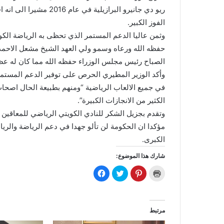
ريو دي جانيرو البرازيلية
الفوز الكبير.
وثمن عاليا الدعم المستمر الذي تحظى به الرياضة الكوي
حفظه الله ورعاه وسمو ولي العهد الشيخ مشعل الاحمد 
الصباح رئيس مجلس الوزراء حفظه الله مما كان له عظيم
وأكد الوزير المطيري الحرص على توفير الدعم المستمر 
في جميع الالعاب الرياضية “ومنهم بطبيعة الحال اصحاب ا
الكثير من الانجازات الكبيرة”.
وتقدم بجزيل الشكر للنادي الكويتي الرياضي للمعاقين ل
مؤكدا ان الحكومة لن تألو جهدا في دعم الرياضة والريا
الكبرى.
شارك هذا الموضوع:
ا
ا
ا
ا
ض
ض
ض
ن
غ
غ
غ
ق
ط
ط
ط
ر
ل
ل
ل
ل
ل
ل
ل
ل
ط
م
م
م
مرتبط
ب
ش
ش
ش
ا
ا
ا
ا