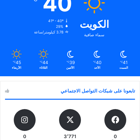
40
الكويت
41º - 40º
29%
3.78 كيلومتر/ساعة
سماء صافية
45
44
39
40
41
℃
℃
℃
℃
℃
السبت
الأحد
الأثنين
الثلاثاء
الأربعاء
تابعونا على شبكات التواصل الاجتماعي
0
3٬771
0