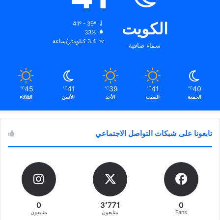
الكويت
41º - 39º
33%
3.4 كيلومتر/ساعة
سماء صافية
45
41
39
41
40
℃
℃
℃
℃
℃
الجمعة
السبت
الأحد
الأثنين
الثلاثاء
تابعونا على شبكات التواصل الاجتماعي
0
3٬771
0
Fans
متابعون
متابعون