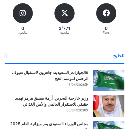
0
3٬771
0
Fans
متابعون
متابعون
الخليج
‏‎#الجوازات_السعودية: جاهزون لاستقبال ضيوف
الرحمن لموسم الحج
18/04/2026
وزير خارجية البحرين: أزمة مضيق هرمز تهديد
حقيقي للاستقرار العالمي والأمن الغذائي
06/04/2026
مجلس الوزراء السعودي يقر ميزانية العام 2025