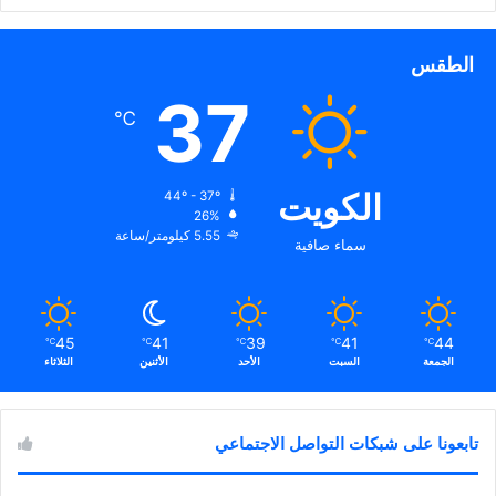
الطقس
37
℃
الكويت
44º - 37º
26%
5.55 كيلومتر/ساعة
سماء صافية
45
41
39
41
44
℃
℃
℃
℃
℃
الجمعة
السبت
الأحد
الأثنين
الثلاثاء
تابعونا على شبكات التواصل الاجتماعي