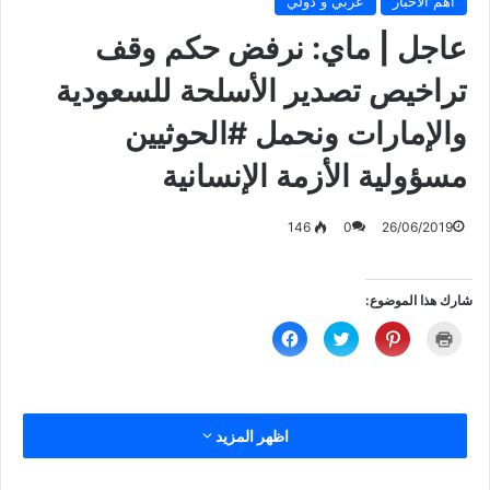
أهم الأخبار
عربي و دولي
‏عاجل | ماي: نرفض حكم وقف
تراخيص تصدير الأسلحة للسعودية
والإمارات ونحمل ‎#الحوثيين
مسؤولية الأزمة الإنسانية
146
0
26/06/2019
شارك هذا الموضوع:
ا
ا
ا
ا
ض
ض
ض
ن
غ
غ
غ
ق
ط
ط
ط
ر
ل
ل
ل
ل
ل
ل
ل
ل
ط
م
م
م
ب
ش
ش
ش
اظهر المزيد
ا
ا
ا
ا
ع
ر
ر
ر
ة
ك
ك
ك
(
ة
ة
ة