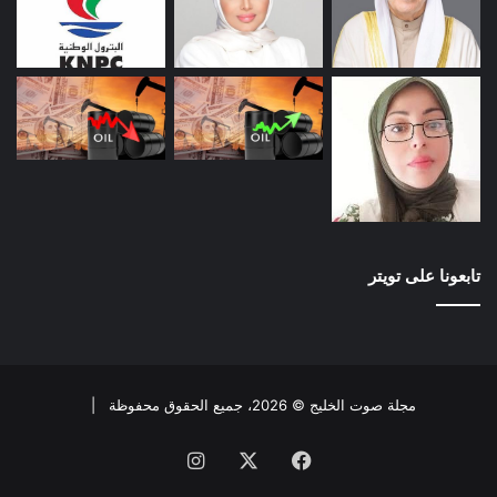
تابعونا على تويتر
مجلة صوت الخليج © 2026، جميع الحقوق محفوظة |
فيسبوك
X
انستقرام