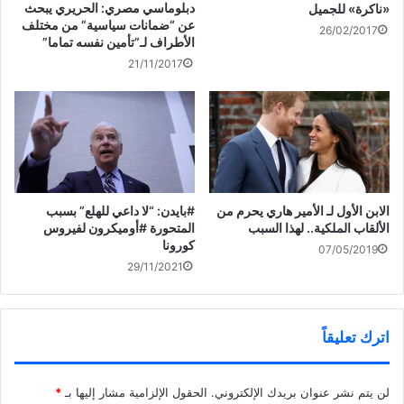
دبلوماسي مصري: الحريري يبحث
«ناكرة» للجميل
عن “ضمانات سياسية” من مختلف
26/02/2017
الأطراف لـ”تأمين نفسه تماما”
21/11/2017
الابن الأول لـ الأمير هاري يحرم من
#بايدن: “لا داعي للهلع” بسبب
الألقاب الملكية.. لهذا السبب
المتحورة #أوميكرون لفيروس
كورونا
07/05/2019
29/11/2021
اترك تعليقاً
لن يتم نشر عنوان بريدك الإلكتروني.
الحقول الإلزامية مشار إليها بـ
*