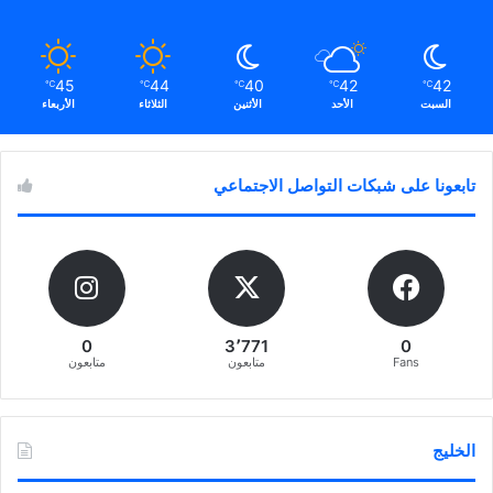
45
44
40
42
42
℃
℃
℃
℃
℃
السبت
الأحد
الأثنين
الثلاثاء
الأربعاء
تابعونا على شبكات التواصل الاجتماعي
0
3٬771
0
Fans
متابعون
متابعون
الخليج