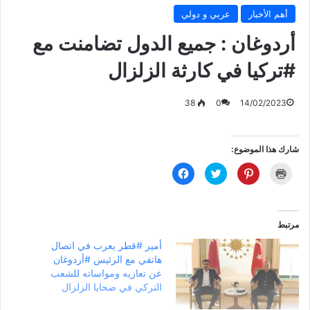
أهم الأخبار
عربي و دولي
أردوغان : جميع الدول تضامنت مع
38
0
14/02/2023
شارك هذا الموضوع:
ا
ا
ا
ا
ض
ض
ض
ن
غ
غ
غ
ق
ط
ط
ط
ر
ل
ل
ل
ل
ل
ل
ل
ل
ط
م
م
م
مرتبط
ب
ش
ش
ش
ا
ا
ا
ا
أمير ‎#قطر يعرب في اتصال
ع
ر
ر
ر
ة
ك
ك
ك
هاتفي مع الرئيس ‎#أردوغان
(
ة
ة
ة
ف
ع
ع
ع
عن تعازيه ومواساته للشعب
ت
ل
ل
ل
التركي في ضحايا الزلزال
ح
ى
ى
ى
ف
P
ت
ف
ي
i
و
ي