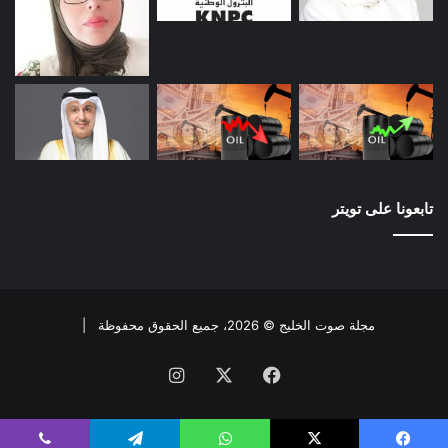
تابعونا على تويتر
مجلة صوت الخليج © 2026، جميع الحقوق محفوظة |
فيسبوك
X
انستقرام