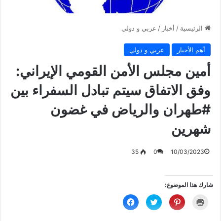
الرئيسية
/
أخبار
/
عربي و دولي
أهم الأخبار
عربي و دولي
أمين مجلس الأمن القومي الإيراني:
وفق الاتفاق سيتم تبادل السفراء بين
‎#طهران والرياض في غضون
شهرين
35
0
10/03/2023
شارك هذا الموضوع:
ا
ا
ا
ا
ض
ض
ض
ن
غ
غ
غ
ق
ط
ط
ط
ر