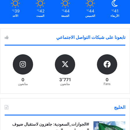
39
42
44
44
41
℃
℃
℃
℃
℃
الأربعاء
الخميس
الجمعة
السبت
الأحد
تابعونا على شبكات التواصل الاجتماعي
0
3٬771
0
Fans
متابعون
متابعون
الخليج
‏‎#الجوازات_السعودية: جاهزون لاستقبال ضيوف