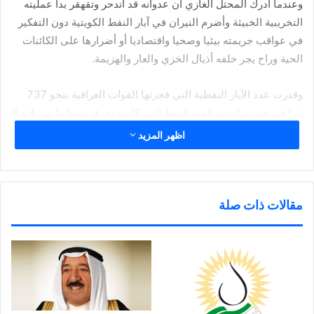
وعندما أدرك المحتل الغازي أن عدوانه قد اندحر وتقهقر بدأ عمليته
التخريبية الخبيثة وأضرم النيران في آبار النفط الكويتية دون التفكير
في عواقب جريمته بيئيا وصحيا واقتصاديا أو أضرارها على الكائنات
الحية وراح يجر خلفه أذيال الخزي والعار والهزيمة.
وقدرت عدد الآبار النفطية التي فجرتها القوات العراقية بنحو 737
بئرا في حين تراوحت كمية النفط التي كانت تحرق يوميا ما بين 4 و 6
ملايين برميل من البترول الخام.
اظهر المزيد
كما قدرت خسائر دولة الكويت المادية المباشرة جراء احتراق النفط
بما يقارب ال120 مليون دولار أمريكي يوميا لتفقد جراء احتراق هذه
الآبار ما بين ال5ر1 و2 مليار برميل نفط.
مقالات ذات صلة
وقام الفريق الكويتي المعني بعملية الإطفاء بأدوار بطولية إلى جانب
الفرق الأخرى المشاركة من الدول الشقيقة والصديقة حيث ضم نحو
30 شخصا جميعهم من الرجال عدا امرأة واحدة هي المهندسة ساره
أكبر التي ضربت أروع الأمثلة عن نساء الكويت في الشجاعة
والتضحية وحب الوطن.