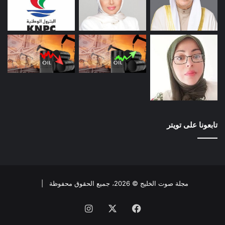
تابعونا على تويتر
مجلة صوت الخليج © 2026، جميع الحقوق محفوظة |
فيسبوك
X
انستقرام