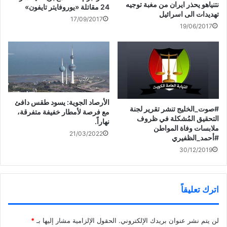
نتنياهو يحذر ايران من مغبة توجيه
24 مقاتلة «يوروفايتر تايفون»
تهديدات الى اسرائيل
17/09/2017
19/06/2017
*إلى متى العذاب؟*
العذاب ليس مجرد كلمة تُقال أو شعور عابر، بل هو تجربة تعصف
الأرصاد الجوية: يسود طقس دافئ
بالروح وتترك بصماتها على القلب والذاكرة. في كل بقعة من هذا
#صوت_الخليج تنشر تقرير لجنة
مع فرصة لأمطار خفيفة متفرقة،
التحقيق المُشكلة في ظروف
العالم، هناك من يتألم، هناك من يحاول الصمود، وهناك من ينتظر
نهاراً.
ملابسات وفاة المواطن
لحظة خلاص. ولكن إلى متى؟ إلى متى يُختبر صبر البشر؟ إلى متى
21/03/2022
#أحمد_الظفيري
تستمر الأوجاع دون نهاية واضحة؟
30/12/2019
اترك تعليقاً
ليس العذاب دائمًا ماديًا، فهناك ألم الفقد، هناك خيبة الأمل، وهناك
الأوجاع التي لا تُرى ولكن تُحس بعمق يثقل النفس. ورغم ذلك، يظل
لن يتم نشر عنوان بريدك الإلكتروني.
الحقول الإلزامية مشار إليها بـ
*
الإنسان باحثًا عن الضوء وسط العتمة، مؤمنًا أن كل ألم يحمل في