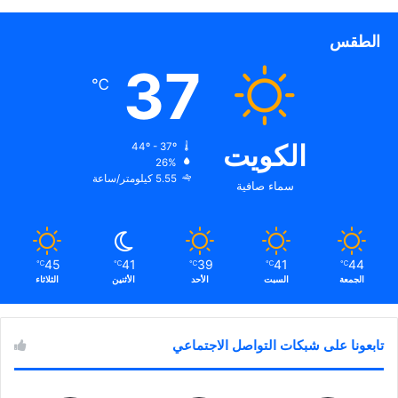
الطقس
37
℃
الكويت
44º - 37º
26%
5.55 كيلومتر/ساعة
سماء صافية
45
41
39
41
44
℃
℃
℃
℃
℃
الجمعة
السبت
الأحد
الأثنين
الثلاثاء
تابعونا على شبكات التواصل الاجتماعي