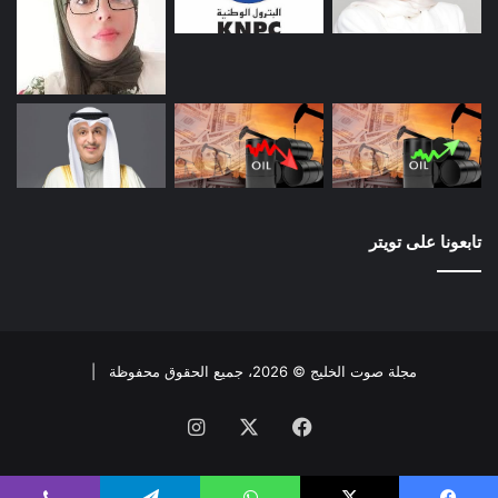
تابعونا على تويتر
مجلة صوت الخليج © 2026، جميع الحقوق محفوظة |
فيسبوك
X
انستقرام