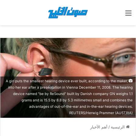
القائمة
A girl puts the smallest hearing device ever built, according to the maker,
into her ear after a presentation in Vienna December 11, 2008. The hearing
device named "be by ReSound" built by Danish company GN weighs 1.1
grams and is 15.5 by 8.8 by 5.3 millimetres small and combines the
advantages of out-of-the-ear and in-the-ear hearing devices.
REUTERS/Herwig Prammer (AUSTRIA)
الرئيسية
/
أهم الأخبار