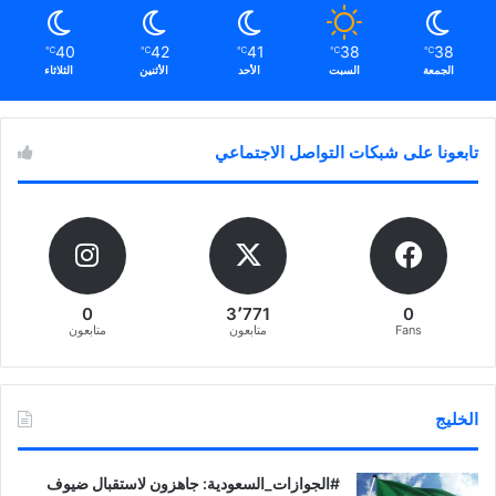
40
42
41
38
38
℃
℃
℃
℃
℃
الجمعة
السبت
الأحد
الأثنين
الثلاثاء
تابعونا على شبكات التواصل الاجتماعي
0
3٬771
0
Fans
متابعون
متابعون
الخليج
‏‎#الجوازات_السعودية: جاهزون لاستقبال ضيوف