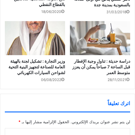
ف
ف
ا
بالقطاع النفطي
بالسعودية بمدينة جدة
ي
ذ
ف
ن
ة
ذ
18/06/2020
زراعة أذن لسيدةٍ صنعت
31/03/2018
ا
ج
ة
ف
د
ج
بطابعة ثلاثية الأبعاد من خلاياها
ذ
ي
د
ة
د
ي
ج
ة
د
د
)
ة
ي
)
د
ة
)
دراسة حديثة : تناول وجبة الإفطار
وزير التجارة : تشكيل لجنة بالهيئة
قبل الساعة 7 صباحاً يمكن أن يعزز
العامة للصناعة لتجهيز البنية التحية
متوسط العمر
لشواحن السيارات الكهربائي
06/08/2022
28/11/2021
اترك تعليقاً
لن يتم نشر عنوان بريدك الإلكتروني.
الحقول الإلزامية مشار إليها بـ
*
ا