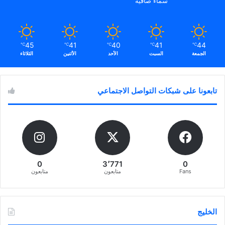
سماء صافية
45
41
40
41
44
℃
℃
℃
℃
℃
الجمعة
السبت
الأحد
الأثنين
الثلاثاء
تابعونا على شبكات التواصل الاجتماعي
0
3٬771
0
Fans
متابعون
متابعون
الخليج