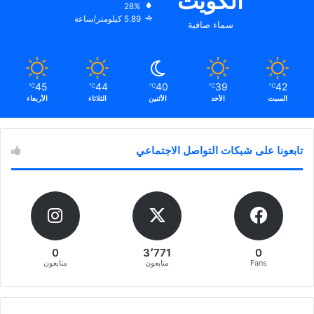
الكويت
28%
5.89 كيلومتر/ساعة
سماء صافية
45
44
40
39
42
℃
℃
℃
℃
℃
السبت
الأحد
الأثنين
الثلاثاء
الأربعاء
تابعونا على شبكات التواصل الاجتماعي
0
3٬771
0
Fans
متابعون
متابعون