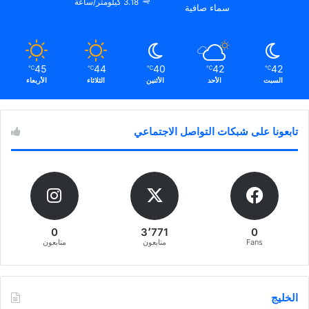
3.18 كيلومتر/ساعة
سماء صافية
45
44
40
42
42
℃
℃
℃
℃
℃
السبت
الأحد
الأثنين
الثلاثاء
الأربعاء
تابعونا على شبكات التواصل الاجتماعي
0
3٬771
0
Fans
متابعون
متابعون
الخليج