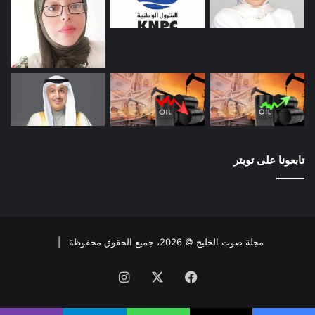
تابعونا على تويتر
مجلة صوت الخليج © 2026، جميع الحقوق محفوظة |
فيسبوك
X
انستقرام