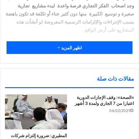
وجد اصحاب الفكر التجاري فرصة واعدة لبدء مشاريع تجارية
صغيرة و توسيع الكبيرة
منها دون كثير عناء أو تكلفة قد تكون باهضة
بسبب الإجراءات والإلزامات الرسمية المفروضة لو أنشأت هذه
المشاريع على أرض الواقع .
لايكات والشراء
اظهر المزيد
كيف تصبح تاجرا عبر الانستغرام …؟
عليك بإتباع خطوات اساسية ….
مقالات ذات صلة
اولها ان التقط صورا لبضاعتك وعلى حسابك ” الانستغرامي ”
«الصحة»: وقف الإجازات الدورية
ويجب ان نضع تحتها السعر وأرقام التواصل , بعدها تبدا عملية وضع
اعتبارا من 7 الجاري ولمدة 3 أشهر
اللايكات على بضاعتك , وقد يتم الشراء فعلا ..
04/02/2021
ماذا حققت ؟؟؟ بكل تأكيد انت تاجر تجلس من وراء الشاشة في
متجرك حسابك المتجر , وأنت التاجر والبائع والزبون المشتري ”
المطيري: ضرورة إلتزام شركات