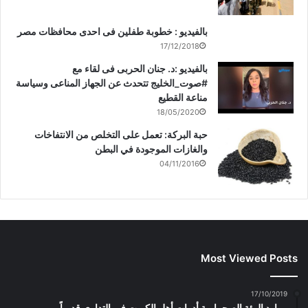
بالفيديو : خطوبة طفلين فى احدى محافظات مصر
17/12/2018
بالفيديو :د. جنان الحربى فى لقاء مع
#صوت_الخليج تتحدث عن الجهاز المناعى وسياسة
مناعة القطيع
18/05/2020
حبة البركة: تعمل على التخلص من الانتفاخات
والغازات الموجودة في البطن
04/11/2016
Most Viewed Posts
17/10/2019
موارد البيئة الصحراوية أدوات أهل الكويت في التداوي قديماً