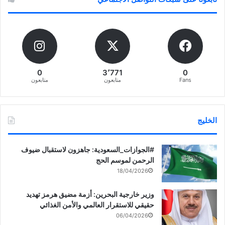
0
3٬771
0
Fans
متابعون
متابعون
الخليج
‏‎#الجوازات_السعودية: جاهزون لاستقبال ضيوف
الرحمن لموسم الحج
18/04/2026
وزير خارجية البحرين: أزمة مضيق هرمز تهديد
حقيقي للاستقرار العالمي والأمن الغذائي
06/04/2026