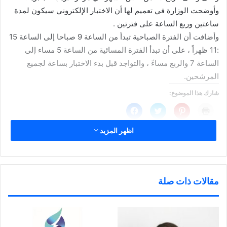
وأوضحت الوزارة في تعميم لها أن الاختبار الإلكتروني سيكون لمدة
ساعتين وربع الساعة على فترتين .
وأضافت أن الفترة الصباحية تبدأ من الساعة 9 صباحا إلى الساعة 15
:11 ظهراً ، على أن تبدأ الفترة المسائية من الساعة 5 مساء إلى
الساعة 7 والربع مساءً ، والتواجد قبل بدء الاختبار بساعة لجميع
المرشحين.
شارك هذا الموضوع:
ا
ا
ا
ا
ض
ض
ض
ن
غ
غ
غ
ق
ط
ط
ط
ر
اظهر المزيد
ل
ل
ل
ل
ل
ل
ل
ل
ط
م
م
م
مرتبط
ب
ش
ش
ش
ا
ا
ا
ا
ع
ر
ر
ر
ة
ك
ك
ك
(
ة
ة
ة
مقالات ذات صلة
ف
ع
ع
ع
ت
ل
ل
ل
ح
ى
ى
ى
ف
P
ت
ف
ي
i
و
ي
ن
n
ي
س
“التربية”: مقابلات الوظائف
وزارة التربية :22 يونيو آخر يوم
ا
t
ت
ب
ف
e
ر
و
الإشرافية الاثنين المقبل
دوام لمعلمي «الثانوية»