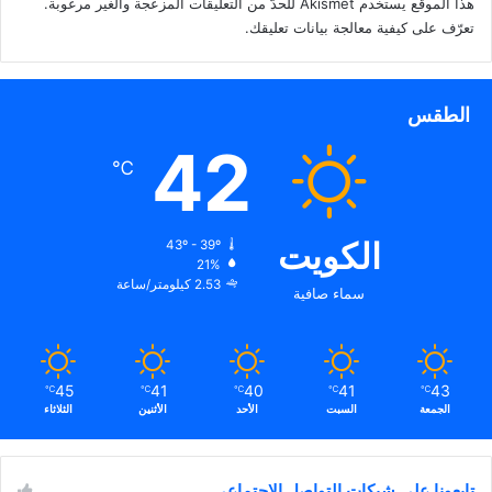
هذا الموقع يستخدم Akismet للحدّ من التعليقات المزعجة والغير مرغوبة.
تعرّف على كيفية معالجة بيانات تعليقك
.
الطقس
42
℃
الكويت
43º - 39º
21%
2.53 كيلومتر/ساعة
سماء صافية
45
41
40
41
43
℃
℃
℃
℃
℃
الجمعة
السبت
الأحد
الأثنين
الثلاثاء
تابعونا على شبكات التواصل الاجتماعي