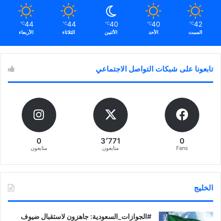
44
44
40
40
42
℃
℃
℃
℃
℃
السبت
الأحد
الأثنين
الثلاثاء
الأربعاء
تابعونا على شبكات التواصل الاجتماعي
0
3٬771
0
Fans
متابعون
متابعون
الخليج
‏‎#الجوازات_السعودية: جاهزون لاستقبال ضيوف