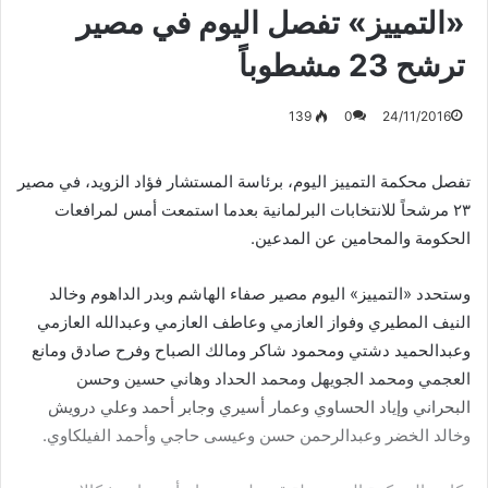
«التمييز» تفصل اليوم في مصير
ترشح 23 مشطوباً
139
0
24/11/2016
تفصل محكمة التمييز اليوم، برئاسة المستشار فؤاد الزويد، في مصير
٢٣ مرشحاً للانتخابات البرلمانية بعدما استمعت أمس لمرافعات
الحكومة والمحامين عن المدعين.
وستحدد «التمييز» اليوم مصير صفاء الهاشم وبدر الداهوم وخالد
النيف المطيري وفواز العازمي وعاطف العازمي وعبدالله العازمي
وعبدالحميد دشتي ومحمود شاكر ومالك الصباح وفرح صادق ومانع
العجمي ومحمد الجويهل ومحمد الحداد وهاني حسين وحسن
البحراني وإياد الحساوي وعمار أسيري وجابر أحمد وعلي درويش
وخالد الخضر وعبدالرحمن حسن وعيسى حاجي وأحمد الفيلكاوي.