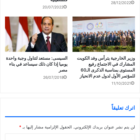
ة
ت
ن
ي
28/12/2022
)
ح
ا
ن
20/07/2022
ف
ف
ا
ي
ذ
ف
ن
ة
ذ
ا
ج
ة
ف
د
ج
ذ
ي
د
5215 سؤالاً قدمها 46 نائبا
ة
د
ي
ج
ة
د
خلال الفصل التشريعي الـ16
د
)
ة
ي
)
د
ة
)
السيسى: مستعد لتناول وجبة واحدة
وزير الخارجية يترأس وفد الكويت
يوميا إذا كان ذلك سيساعد في بناء
المشارك في الاجتماع رفيع
مصر
المستوى بمناسبة الذكرى الـ60
للمؤتمر الأول لدول عدم الانحياز
26/07/2018
11/10/2021
اترك تعليقاً
لن يتم نشر عنوان بريدك الإلكتروني.
الحقول الإلزامية مشار إليها بـ
*
ا