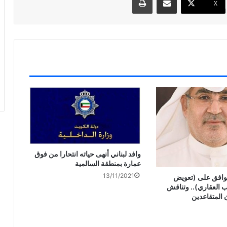
X
وافد لبناني أنهى حياته انتحارا من فوق
عمارة بمنطقة السالمية
13/11/2021
 توافق على (تعويض
العقاري).. وتناقش
 المتقاعدين