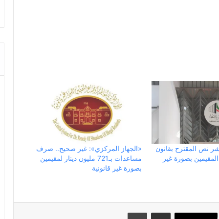
ر نص المقترح بقانون
«الجهاز المركزي»: غير صحيح.. صرف
المقيمين بصورة غير
مساعدات بـ721 مليون دينار لمقيمين
بصورة غير قانونية
مشاركة عبر البريد
طباعة