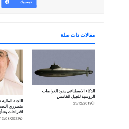
ف
د
ج
فيسبوك
ذ
ي
د
ة
د
ي
ج
ة
د
د
)
ة
ي
)
د
ة
)
مقالات ذات صلة
الذكاء الاصطناعي يقود الغواصات
الروسية للجيل الخامس
اللجنة المالية
25/12/2019
متضرري النصب 
اقتراحات بشأن
13/03/2022