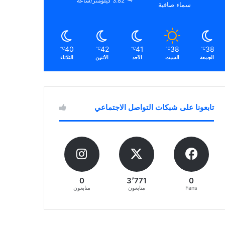
3.82 كيلومتر/ساعة
سماء صافية
40
42
41
38
38
℃
℃
℃
℃
℃
الجمعة
السبت
الأحد
الأثنين
الثلاثاء
تابعونا على شبكات التواصل الاجتماعي
0
3٬771
0
Fans
متابعون
متابعون