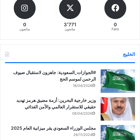
0
3٬771
0
Fans
متابعون
متابعون
الخليج
‏‎#الجوازات_السعودية: جاهزون لاستقبال ضيوف
الرحمن لموسم الحج
18/04/2026
وزير خارجية البحرين: أزمة مضيق هرمز تهديد
حقيقي للاستقرار العالمي والأمن الغذائي
06/04/2026
مجلس الوزراء السعودي يقر ميزانية العام 2025
26/11/2024