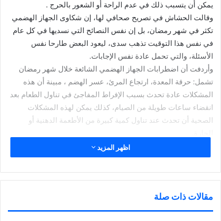
يمكن أن يتسبب ذلك في عدم الراحة أو الشعور بالحرج .
وقالت الحشاش في تصريح صحافي لها، إن شكاوى الجهاز الهضمي
تكثر في شهر رمضان، بل إن نفس النصائح التي نسديها في كل عام
في نفس هذا التوقيت تذهب سدى، ليعود البعض طارحا نفس
الأسئلة، والتي تحمل عادة نفس الإجابات.
وأردفت أن اضطرابات الجهاز الهضمي الشائعة خلال شهر رمضان
تشمل: حرقة المعدة، ارتجاع المرئ، عسر الهضم ، مبينة أن هذه
المشكلات عادة تحدث بسبب الإفراط المفاجئ في تناول الطعام بعد
انقضاء ساعات طويلة من الصيام، كذلك يمكن لهذه المشكلات
الصحية أن تحدث عند تناول كمية كبيرة من الأطعمة الدهنية أو
الحارة.
وونصحت الحشاش الصائمين لتجنب هذه المشكلات بإتباع النصائح
اظهر المزيد
الطبية الأتية، وهي:
– تناول الماء بكثرة.. فتناول المياه بكثرة يبقي الجسم رطبا ويساعد
في القضاء أو تجنب المشكلات الصحية الأخرى المرتبطة بالبقاء
مقالات ذات صلة
لفترات طويلة دون طعام، مثل الإمساك أو الصداع أو آلام الظهر.
– تجنب المشروبات الغازية لأنها تحتوي على نسبة عالية من السكر،