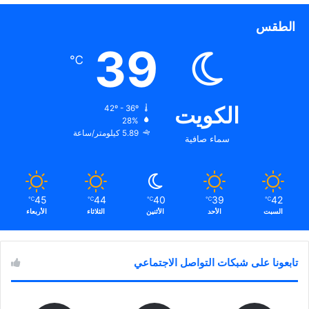
الطقس
39
℃
الكويت
42º - 36º
28%
5.89 كيلومتر/ساعة
سماء صافية
45
44
40
39
42
℃
℃
℃
℃
℃
السبت
الأحد
الأثنين
الثلاثاء
الأربعاء
تابعونا على شبكات التواصل الاجتماعي