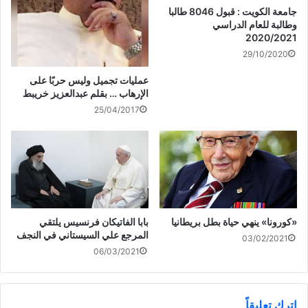
د
)
ة
جامعة الكويت : قبول 8046 طالبا
ي
)
د
وطالبة للعام الدراسي
ة
)
2020/2021
29/10/2020
عمليات تجميل وليس حربًا على
الإرهاب … بقلم عبدالعزيز خريبط
25/04/2017
«كورونا» ينهي حياة بطل بريطانيا
بابا الفاتيكان فرنسيس يلتقي
المرجع علي السيستاني في النجف
03/02/2021
06/03/2021
اترك تعليقاً