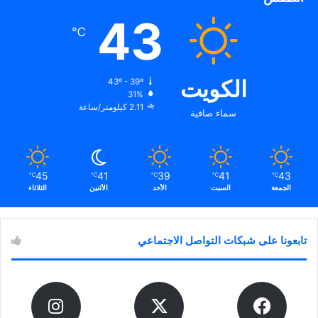
الجهات المختصة لاتخاذ
43
الإجراءات القانونية اللازمة
℃
بحقهم. وأعرب معالي وزير
الداخلية بالوكالة الشيخ فهد
اليوسف الصباح ووكيل وزارة
الكويت
الداخلية بالتكليف الفريق الشيخ
43º - 39º
31%
سالم النواف الصباح عن
2.11 كيلومتر/ساعة
شكرهما وتقديرهما لرجال
سماء صافية
قطاع الأمن الجنائي ممثلاً في
الإدارة العامة لمكافحة
المخدرات ومنتسبي الإدارة
العامة للجمارك على جهودهم
45
41
39
41
43
℃
℃
℃
℃
℃
المخلصة في التصدي بكل قوة
الجمعة
السبت
الأحد
الأثنين
الثلاثاء
وحزم لمحاولات تهريب الخمور
وترويجها بين أبناء المجتمع،
مشيدين بقدرة رجال الأمن
على التصدي لكل محاولات
تابعونا على شبكات التواصل الاجتماعي
التهريب، داعيين إلى المزيد من
اليقظة والانتباه والتصدي بكل
حزم للمهربين والمروجين لمثل
هذه المواد الممنوعة