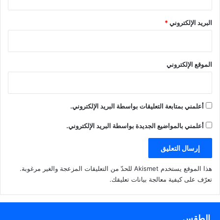
معلومات سرية تفيد بمحاولة
تهريب كمية كبيرة من الخمور
في حاوية قادمة من إحدى
البريد الإلكتروني
*
الدول الآسيوية عبر ميناء
الشويخ على انها شحنة أثاث،
وعليه تم التنسيق مع قطاع
المنافذ التابع للإدارة العامة
الموقع الإلكتروني
للجمارك لضبط الحاويـة. وعلى
الفور تم تشكيل فريق مشترك
بين قطاع الأمن الجنائي ممثلاً
في الإدارة العامة لمكافحة
أعلمني بمتابعة التعليقات بواسطة البريد الإلكتروني.
المخدرات وقطاع المنافذ التابع
للإدارة العامة للجمارك في
أعلمني بالمواضيع الجديدة بواسطة البريد الإلكتروني.
ميناء الشويخ لمتابعة التحريات،
وجمع المعلومات، وبعد التأكد
منها وتفتيش الحاوية تم العثور
على كمية كبيرة من الخمور
هذا الموقع يستخدم Akismet للحدّ من التعليقات المزعجة والغير مرغوبة.
المستوردة، كانت مخبأة داخل
شحنة تجارية مستوردة، وبعد
تعرّف على كيفية معالجة بيانات تعليقك
.
التحقيقات تبين بتورط 3
أشخاص بعملية تهريب الكمية
المضبوطة وعليه تم احالة
الطقس
المتهمين والمضبوطات إلى