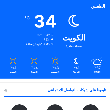
الطقس
34
℃
الكويت
37º - 34º
75%
4.38 كيلومتر/ساعة
سماء صافية
41
44
43
41
37
℃
℃
℃
℃
℃
الثلاثاء
الأربعاء
الخميس
الجمعة
السبت
تابعونا على شبكات التواصل الاجتماعي