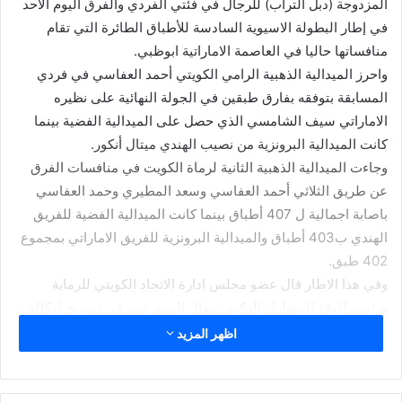
المزدوجة (دبل التراب) للرجال في فئتي الفردي والفرق اليوم الاحد
في إطار البطولة الاسيوية السادسة للأطباق الطائرة التي تقام
منافساتها حاليا في العاصمة الاماراتية ابوظبي.
واحرز الميدالية الذهبية الرامي الكويتي أحمد العفاسي في فردي
المسابقة بتوفقه بفارق طبقين في الجولة النهائية على نظيره
الاماراتي سيف الشامسي الذي حصل على الميدالية الفضية بينما
كانت الميدالية البرونزية من نصيب الهندي ميتال أنكور.
وجاءت الميدالية الذهبية الثانية لرماة الكويت في منافسات الفرق
عن طريق الثلاثي أحمد العفاسي وسعد المطيري وحمد العفاسي
باصابة اجمالية ل 407 أطباق بينما كانت الميدالية الفضية للفريق
الهندي ب403 أطباق والميدالية البرونزية للفريق الاماراتي بمجموع
402 طبق.
وفي هذا الاطار قال عضو مجلس ادارة الاتحاد الكويتي للرماية
ورئيس الوفد المشارك الدكتور نضال السيد عمر في تصريح لوكالة
الانباء الكويتية (كونا) ان الرماية الكويتية نجحت في فرض هيمنتها
اظهر المزيد
على منافسات البطولة في مسابقتي (تراب) للرجال والسيدات و(دبل
التراب).
واعرب عمر عن فخره بالنتائج التي حققها رماة وراميات الكويت