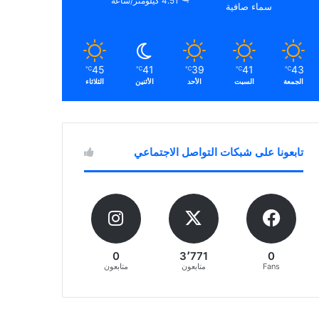
4.51 كيلومتر/ساعة
سماء صافية
45
41
39
41
43
℃
℃
℃
℃
℃
الجمعة
السبت
الأحد
الأثنين
الثلاثاء
تابعونا على شبكات التواصل الاجتماعي
0
3٬771
0
Fans
متابعون
متابعون