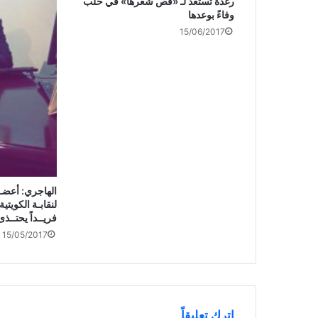
رغدة تستعد لـ «قص شعرها» في حلب
وفاءً بوعدها
15/06/2017
الهاجري: أعضـا
لنقابـة الكويتي
فريــداً يحتــذ
15/05/2017
اترك تعليقاً