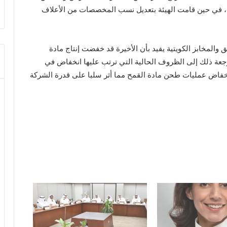
نار اعتبارا من 1 سبتمبر المقبل، في حين قامت الهيئة بتعديل نسب المخصصات من الأعلاف
المخابز الكويتية يفيد بأن الأخيرة قد خفضت إنتاج مادة
هريا إلى 4500 طن شهريا، مرجعة ذلك إلى الظروف الحالية التي ترتب عليها انخفاض في
خفاض عمليات طحن مادة القمح مما أثر سلبا على قدرة الشركة