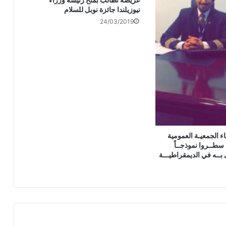
نيوزيلندا جائزة نوبل للسلام
24/03/2019
ء الجمعيـة العمومية
ة سطــروا نموذجــاً
ى بــه في الديمقراطيـــة