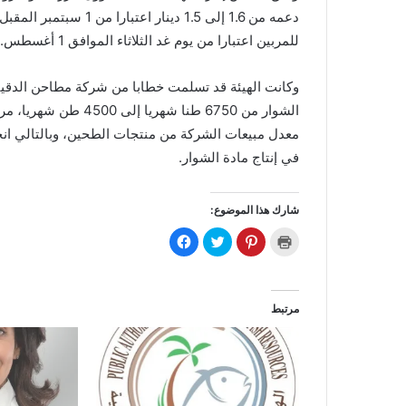
دعمه من 1.6 إلى 1.5 دي
للمربين اعتبارا من يوم غد الثلاثاء الموافق 1 أغسطس.
وكانت الهيئة قد تسلمت خطابا من شركة مطاحن الدقيق و
الشوار من 6750 طنا ش
معدل مبيعات الشركة من منتجات الطحين، وبالتالي ان
في إنتاج مادة الشوار.
شارك هذا الموضوع:
ا
ا
ا
ا
ض
ض
ض
ن
غ
غ
غ
ق
ط
ط
ط
ر
ل
ل
ل
ل
ل
ل
ل
ل
ط
م
م
م
مرتبط
ب
ش
ش
ش
ا
ا
ا
ا
ع
ر
ر
ر
ة
ك
ك
ك
(
ة
ة
ة
ف
ع
ع
ع
ت
ل
ل
ل
ح
ى
ى
ى
ف
P
ت
ف