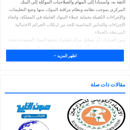
الثقة به، واستناداً إلى المهام والصلاحيات الموكلة إلى البنك
المركزي بموجب نظامه ونظام مراقبة البنوك، منها وضع التعليمات
والإجراءات الكفيلة بحماية عملاء البنوك العاملة في المملكة، واتخاذ
الإجراءات والتدابير المناسبة للحد من ارتكاب الجرائم الاحتيالية
المرتبطة بالعملاء.
وبين المبارك، أن تشكيل مركز مُشترك يجمع البنوك السعودية تحت
سقف واحد يُعد أحد الإجراءات السريعة والفعالة، التي تعكس التعاون
والتكامل المطلوب بين جميع البنوك السعودية من أجل الحد من تطور
اظهر المزيد
حالات الاحتيال، إضافة إلى ما سبق إصداره من تعليمات ومُتطلبات
نظامية تتعلق بمكافحة الاحتيال المالي.
يذكر أن مركز العمليات المشتركة لمكافحة حالات الاحتيال المالي،
مقالات ذات صلة
الذي بادر بنك البلاد باستضافته، يعمل على مدار الساعة طوال أيام
الأسبوع تحت إشراف مباشر من البنك المركزي السعودي، ويقع على
مساحة إجمالية تُقدر بـ1300 متر مربع، ويضم 162 محطة عمل، حيث
تم تنفيذ المرحلة الأولى بمساحة 390 متراً مربعاً وعدد 52 محطة
عمل، في حين تهدف المرحلة الثانية إلى زيادة 110 محطات عمل
على مساحة إجمالية تبلغ 910 أمتار مربعة.