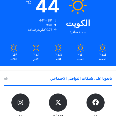
44
℃
الكويت
44º - 39º
36%
0.75 كيلومتر/ساعة
سماء صافية
45
41
40
41
44
℃
℃
℃
℃
℃
الجمعة
السبت
الأحد
الأثنين
الثلاثاء
تابعونا على شبكات التواصل الاجتماعي