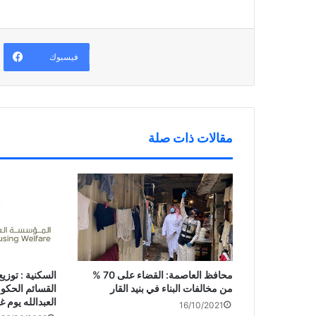
ة
ت
ن
ي
)
ح
ا
ن
ف
ف
ا
ي
ذ
ف
ن
ة
ذ
ا
ج
ة
ف
د
ج
فيسبوك
ذ
ي
د
ة
د
ي
ج
ة
د
د
)
ة
ي
)
د
ة
)
مقالات ذات صلة
محافظ العاصمة: القضاء على 70 %
السكنية : توزي
من مخالفات البناء في بنيد القار
القسائم الحكو
العبدالله يوم غ
16/10/2021