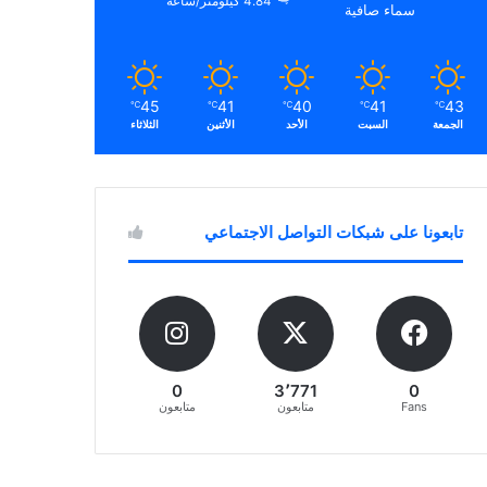
4.84 كيلومتر/ساعة
سماء صافية
45
41
40
41
43
℃
℃
℃
℃
℃
الجمعة
السبت
الأحد
الأثنين
الثلاثاء
تابعونا على شبكات التواصل الاجتماعي
0
3٬771
0
Fans
متابعون
متابعون