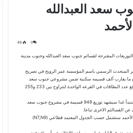
وب سعد العبدالله
لأحمد
46
0
التوزيعات المقترحة لقسائم جنوب سعد العبدالله وجنوب مدينة
طوير المتحدث الرسمي باسم المؤسسة عمر الرويح في تصريح
زيع ما يقارب ألف قسيمه سكنية ضمن مشروعي جنوب سعد
العبدالله وجنوب مدينة صباح الأحمد موضحا أنه جرى رفع عدد البطاقات في القرعه الواحدة لتتراوح بين 233 و255
وأضاف ان الشهر الأول من التوزيعات المعتمدة التي ستبدأ غدا سيشهد توزيع 948 قسيمة في مشروع جنوب سعد
واشار الرويح الى ان التوزيعات في جنوب مدينة صباح الأحمد ستشمل حسب الجدول المعتمد قطاعي (N7,N9)
وأوضح أن المواعيد والخطوات الاجرائية للتوزيعة الواحدة تستغرق 5 ايام عمل بيوم واحد للاعلان عن أسماء دفعة