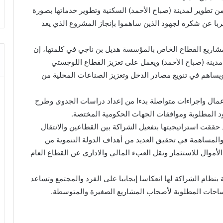
ن تطوير لمدينة (صباح الأحمد) السكنية وتطوير خدماتها بصورة
ربا عن شكره لجهود الذين ساهموا بإنجاز المشروع الذي يعد
ومشاريع القطاع الخاص بالمؤسسة هديل بن ناجي في كلمتها، إن
ينة (صباح الأحمد) ويعمل على تعزيز القطاع اللوجستي
رفي بما يتماشى مع أهداف (كويت جديدة 2035) ويساهم في تنويع مصادر الدخل وتعزيز الصناعات المحلية من
أعمال واجراءات متواصلة بدءا من إعداد دراسات الجدوى وطرح
ود المطلوبة وموافقات الجهات الحكومية المختصة.
قت استراتيجيتها بتفعيل الشراكة بين القطاعين والانتقال
والمساهمة في تحقيق العديد من أهداف الدولة التنموية من
أموال للاستثمار ونقل العبء المالي والاداري عن القطاع العام
نظام الشراكة لها انعكاسا إيجابيا على الفرد والمجتمع وتساعد
احات المطلوبة لأصحاب المشاريع الصغيرة والمتوسطة.