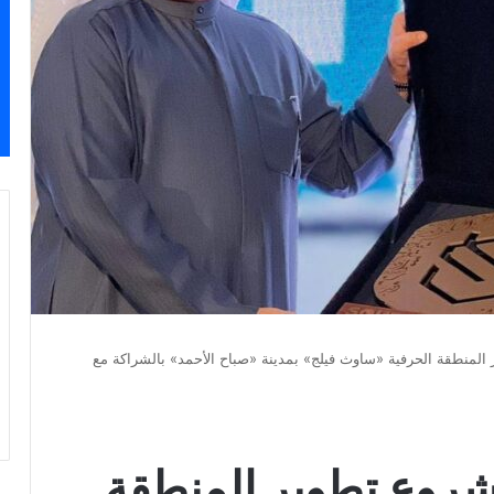
لمنطقة الحرفية «ساوث فيلج» بمدينة «صباح الأحمد» بالشراكة مع
روع تطوير المنطقة