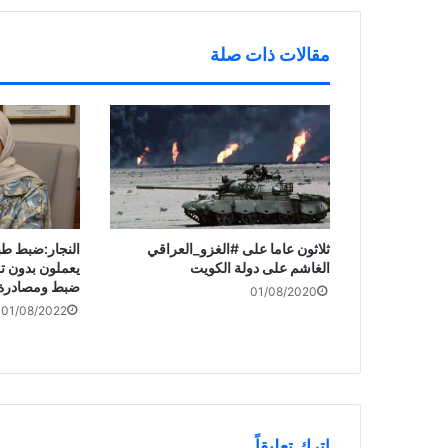
د
ة
)
مقالات ذات صلة
ثلاثون عاما على #الغزو_العراقي
النجار:ضبط طب
الغاشم على دولة الكويت
يعملون بدون ت
ضبط ومصادرة أ
01/08/2020
01/08/2022
اترك تعليقاً