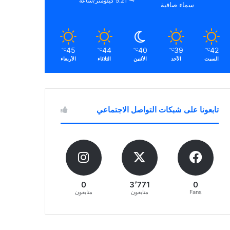
5.21 كيلومتر/ساعة
سماء صافية
45
44
40
39
42
℃
℃
℃
℃
℃
السبت
الأحد
الأثنين
الثلاثاء
الأربعاء
تابعونا على شبكات التواصل الاجتماعي
0
3٬771
0
Fans
متابعون
متابعون