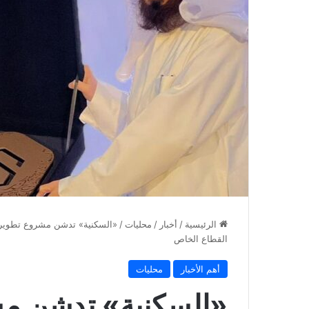
الرئيسية
/
أخبار
/
محليات
/
«السكنية» تدشن مشروع تطوير ا
القطاع الخاص
أهم الأخبار
محليات
«السكنية» تدشن مش