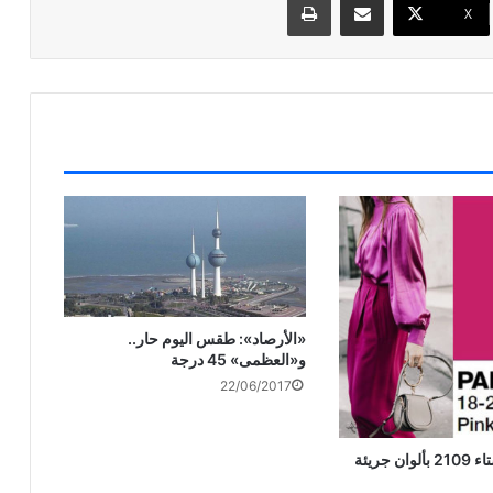
X
«الأرصاد»: طقس اليوم حار..
و«العظمى» 45 درجة
22/06/2017
 جريئة