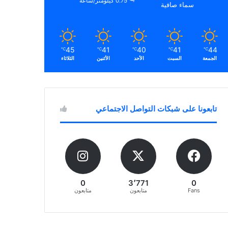
0.75 كيلومتر/ساعة
سماء صافية
45
41
40
41
44
℃
℃
℃
℃
℃
الجمعة
السبت
الأحد
الأثنين
الثلاثاء
تابعونا على شبكات التواصل الاجتماعي
0
3٬771
0
Fans
متابعون
متابعون