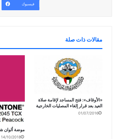
ف
د
ج
فيسبوك
ذ
ي
د
ة
د
ي
ج
ة
د
د
)
ة
ي
)
د
ة
)
مقالات ذات صلة
«الأوقاف»: فتح المساجد لإقامة صلاة
العيد بعد قرار إلغاء المصليات الخارجية
01/07/2016
موضة ألوان شتاء 2109 بألوان
14/10/2018