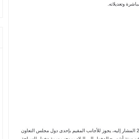
اشرة وتعديلاته.
مع عدم الإخلال بأحكام المرسوم بقانون رقم 2024/114 المشار إليه، يجوز للأجانب المقيم بإحدى دول مجلس التعاون
ل عن ستة أشهر – الدخول إلى البلاد بموجب سمة دخول للسياحة،