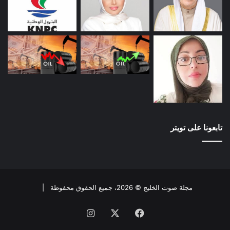
تابعونا على تويتر
مجلة صوت الخليج © 2026، جميع الحقوق محفوظة |
فيسبوك
X
انستقرام