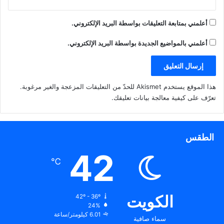
ي
)
تماما من وباء “كورونا”
د
ة
)
أعلمني بمتابعة التعليقات بواسطة البريد الإلكتروني.
أعلمني بالمواضيع الجديدة بواسطة البريد الإلكتروني.
هذا الموقع يستخدم Akismet للحدّ من التعليقات المزعجة والغير مرغوبة.
تعرّف على كيفية معالجة بيانات تعليقك
.
الطقس
42
℃
الكويت
42º - 36º
24%
6.01 كيلومتر/ساعة
سماء صافية