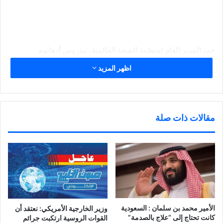
حث المدير العام لمنظمة الصحة العالمية، تيدروس أدهانوم
غيبريسوس، الاثنين، الدول على إجراء الإصلاحات اللازمة للاستعداد
اظهر المزيد
لوباء مقبل محتمل، وذلك خلال اجتماع الجمعية العمومية للمنظمة
التابعة للأمم المتحدة.
مقالات ذات صلة
وقال في خطاب للدول الأعضاء بالمنظمة: «لا يمكننا تأجيل هذا»،
محذرا من أن الوباء القادم «من المرجح أن يحدث قريبا».
وأضاف: «إذا لم ننفذ التغييرات اللازمة، فمن سيفعل ذلك؟ وإذا لم
الأمير محمد بن سلمان : السعودية
وزير الخارجية الأمريكي: نعتقد أن
ننفذها الآن، فمتى؟».
كانت تحتاج إلى “علاج بالصدمة”
القوات الروسية ارتكبت جرائم