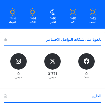
44
44
40
40
42
℃
℃
℃
℃
℃
السبت
الأحد
الأثنين
الثلاثاء
الأربعاء
تابعونا على شبكات التواصل الاجتماعي
0
3٬771
0
Fans
متابعون
متابعون
الخليج