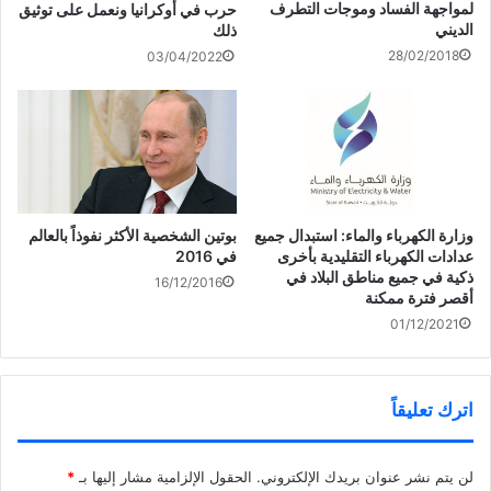
لمواجهة الفساد وموجات التطرف
حرب في أوكرانيا ونعمل على توثيق
الديني
ذلك
28/02/2018
03/04/2022
ومن المقرر أن تتطرق الاجتماعات السنوية للجمعية العمومية، التي
تستمر عشرة أيام في جنيف وتتزامن مع الذكرى الخامسة والسبعين
لتأسيس المنظمة، للعديد من التحديات الصحية العالمية.
بوتين الشخصية الأكثر نفوذاً بالعالم
وزارة الكهرباء والماء: استبدال جميع
في 2016
عدادات الكهرباء التقليدية بأخرى
كما سيتطرق اجتماع مهم هذا الأسبوع لقضية الأوبئة، بحسب وكالة
ذكية في جميع مناطق البلاد في
16/12/2016
رويترز
أقصر فترة ممكنة
01/12/2021
اترك تعليقاً
شارك هذا الموضوع:
لن يتم نشر عنوان بريدك الإلكتروني.
الحقول الإلزامية مشار إليها بـ
*