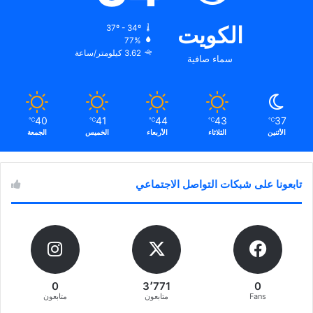
الكويت
37º - 34º
77%
3.62 كيلومتر/ساعة
سماء صافية
40
41
44
43
37
℃
℃
℃
℃
℃
الأثنين
الثلاثاء
الأربعاء
الخميس
الجمعة
تابعونا على شبكات التواصل الاجتماعي
0
3٬771
0
Fans
متابعون
متابعون