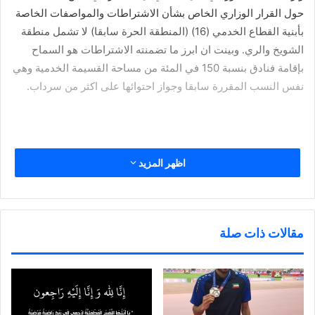
حول القرار الوزاري الخاص بشأن الاشتراطات والمواصفات الخاصة
بأبنية القطاع الخدمي (16) (المنطقة الحرة سابقا) لا تشمل منطقة
الشويخ والري. وبينت ان ابرز ما تضمنته الاشتراطات هو السماح
بإقامة فنادق بنسبة 150 في المئة من مساحة القسيمة الخدمية وهي
نفس النسب المقررة سابقا وجواز احتوائها على اكثر من سرداب.
ومن جانبه قال مدير فرع بلدية العاصمة ورئيس لجنة دراسة ومراجعة
اظهر المزيد
لوائح البناء محمد المطيري ان المنطقة الحرة سابقا انتقلت تبعيتها
الى الهيئة العامة للصناعة وتم تغيير مسماها إلى القطاع الخدمي
(16). واضاف المطيري ان المنطقة اصبحت متعددة الخدمات وتم
الحاقها بلائحة منطقة الشويخ والري الخدمية الحرفية التجارية مبينا
مقالات ذات صلة
أن القرار الوزاري الجديد شمل تعديلات لائحة بناء تختص بقطاع (16)
فقط ولا تشمل بقية القطاعات في الشويخ والري.