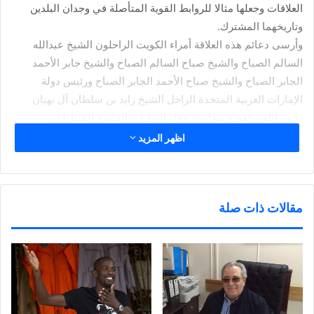
العلاقات وجعلها مثالا للروابط القوية المتأصلة في وجدان البلدين
وتاريخهما المشترك.
وأرسى دعائم هذه العلاقة أمراء الكويت الراحلون الشيخ عبدالله
السالم الصباح والشيخ صباح السالم الصباح والشيخ جابر الأحمد
الجابر الصباح والشيخ صباح الأحمد الجابر الصباح ورئيس دولة
الإمارات العربية المتحدة الراحل الشيخ زايد بن سلطان آل نهيان
طيب الله ثراهم جميعا من خلال الزيارات العديدة المتبادلة.
وازدادت تلك العلاقة رسوخا في ظل القيادة الحكيمة لسمو أمير
اظهر المزيد
البلاد الشيخ نواف الأحمد الجابر الصباح وأخيه رئيس دولة الامارات
العربية الشقيقة الشيخ خليفة بن زايد آل نهيان الذي انتقل الى رحمة
الله في 13 مايو بعد مسيرة حافلة بالعطاء.
مقالات ذات صلة
وكان الشيخ خليفة بن زايد طيب الله ثراه قد زار الكويت للمرة الأولى
في 28 مارس عام 2005 بعد توليه مهام الحكم خلفا لوالده الراحل
حيث أعطت الزيارة قوة دفع وزخما كبيرا للعلاقات الثنائية بين البلدين
أعقبتها عدة زيارات لسمو أمير البلاد الراحل الشيخ صباح الأحمد
الجابر الصباح إلى دولة الإمارات العربية المتحدة.
وتتميز العلاقات بين البلدين على المستوى الثنائي أو من خلال مسيرة