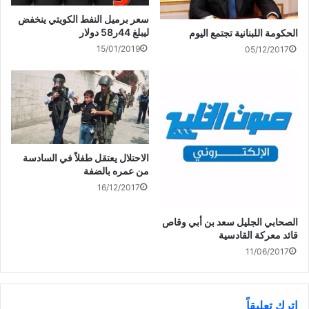
ي
ذ
ف
ن
ة
ذ
سعر برميل النفط الكويتي ينخفض
ا
ج
ة
ف
د
ج
ممثل #سمو_الأمير يتوجه إلى
ليبلغ 44ر58 دولار
الحكومة اللبنانية تجتمع اليوم
ذ
ي
د
#الإمارات لتقديم واجب العزاء
ة
د
ي
15/01/2019
05/12/2017
ج
ة
د
بوفاة الشيخ
د
)
ة
ي
)
#خليفة_بن_زايد_آل_نهيان
د
ة
)
الاحتلال يعتقل طفلاً في السادسة
من عمره بالضفة
16/12/2017
الصحابي الجليل سعد بن أبي وقاص
قائد معركة القادسية
11/06/2017
اترك تعليقاً