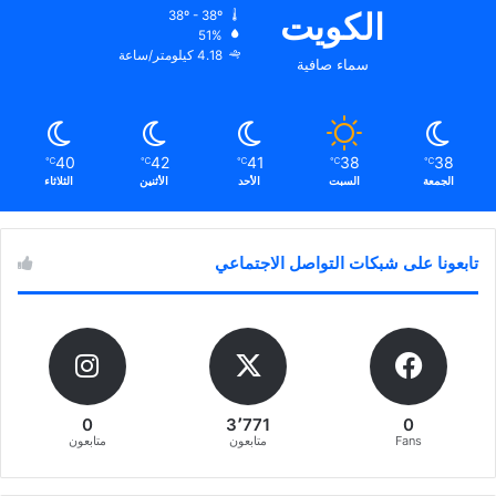
الكويت
38º - 38º
51%
4.18 كيلومتر/ساعة
سماء صافية
40
42
41
38
38
℃
℃
℃
℃
℃
الجمعة
السبت
الأحد
الأثنين
الثلاثاء
تابعونا على شبكات التواصل الاجتماعي
0
3٬771
0
Fans
متابعون
متابعون