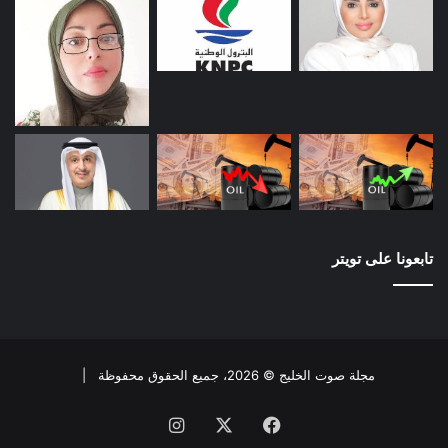
تابعونا على تويتر
مجلة صوت الخليج © 2026، جميع الحقوق محفوظة |
فيسبوك
X
انستقرام