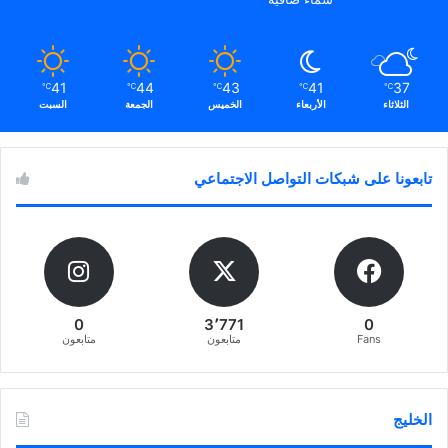
41
44
43
41
37
℃
℃
℃
℃
℃
الثلاثاء
الأربعاء
الخميس
الجمعة
السبت
تابعونا على شبكات التواصل الاجتماعي
0
3٬771
0
Fans
متابعون
متابعون
الخليج