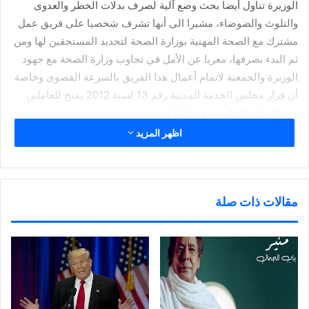
الوزيرة تناول أيضا بحث وضع آلية لصرف بدلات الخطر والعدوى
والتلوث والضوضاء، مشيرا الى أنها تشرف شخصيا على فريق عمل
مشترك مع الصحة المهنية بوزارة الصحة لتحديد المستحقين لها ومن
ثم البدء بصرفها، معربا عن الأمل في تجاوب وزارة الصحة مع جهود
الوزيرة والجمعية لاتمام أعمال هذا الفريق بالسرعة القصوى وخاصة
أن قرار مجلس الخدمة المدنية رقم 13 لسنة 2012 يمنح للعاملين
في الجهات الحكومية هذه البدلات.
وأكد العتل، أن اللقاء تناول أيضا الاسراع في تعديل مسميات
اظهر المزيد
المهندسين، حيث أكدت الوزيرة أنه قد تم الانتهاء من إزالة العقبات
كافة وأن آلية تعديل المسميات وضعت موضع التنفيذ لدى الشؤون
الادارية والمالية في الوزارتين، مضيفا إن الجمعية تقدمت بطلب
مقالات ذات صلة
الربطها مع شبكة الكويت الداخلية حيث تمت إحالة طلب الجمعية
الى الجهاز المركزي لتكنولوجيا المعلومات لإدراج الجمعية ضمن
الجهات التي يتم إنجاز معاملاتها إلكترونيا عبر بوابة الكويت.
وأصاف إن الجمعية لن تألو جهدا في دعم المهندسين والتعاون مع
وزيرة الأشغال العامة ووزيرة الدولة للاتصالات وتكنولوجيا المعلومات
وغيرها من الوزراء النشطين للدفع بإقرار حقوق المهندسين العاملين