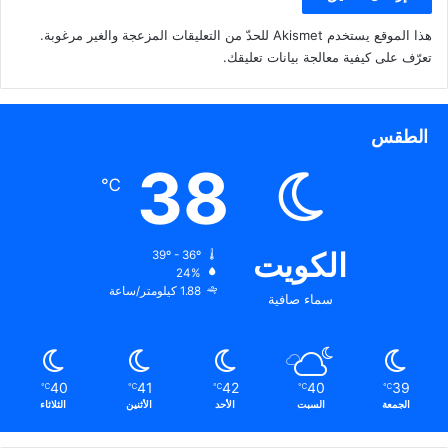
هذا الموقع يستخدم Akismet للحدّ من التعليقات المزعجة والغير مرغوبة.
تعرّف على كيفية معالجة بيانات تعليقك
.
الطقس
38
℃
الكويت
39º - 36º
24%
1.88 كيلومتر/ساعة
سماء صافية
40
41
42
40
39
℃
℃
℃
℃
℃
الجمعة
السبت
الأحد
الأثنين
الثلاثاء