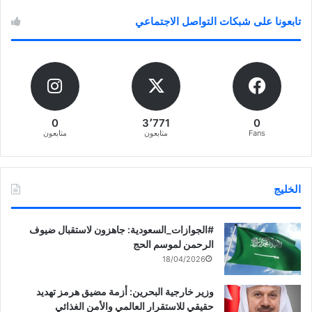
تابعونا على شبكات التواصل الاجتماعي
0
3٬771
0
Fans
متابعون
متابعون
الخليج
‏‎#الجوازات_السعودية: جاهزون لاستقبال ضيوف
الرحمن لموسم الحج
18/04/2026
وزير خارجية البحرين: أزمة مضيق هرمز تهديد
حقيقي للاستقرار العالمي والأمن الغذائي